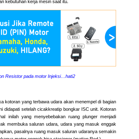
n kebutuhan kerja mesin saat itu.
on Resistor pada motor Injeksi…hati2
ka kotoran yang terbawa udara akan menempel di bagian
ni didapati setelah cicakkreatip bongkar ISC unit. Kotoran
hal inilah yang menyebebakan ruang plunger menjadi
erak membuka saluran udara, udara yang masuk enggak
rapkan, pasalnya ruang masuk saluran udaranya semakin
akanya motor enggak bisa stasioner (matian Red.).