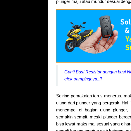
plunger maju atau mundur sesuai denga
Ganti Busi Resistor dengan busi N
efek sampingnya..!!
Seiring pemakaian terus menerus, ma
ujung dari plunger yang bergerak. Hal i
menempel di bagian ujung plunger, 
semakin sempit, meski plunger berg
bisa lewat maksimal sesuai yang diha
sempit karena tertutup oleh kotoran, m