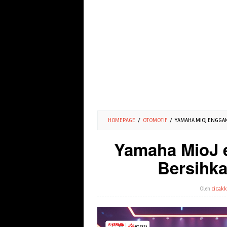
HOMEPAGE
/
OTOMOTIF
/
YAMAHA MIOJ ENGGAK 
Yamaha MioJ e
Bersihka
Oleh
cicakk