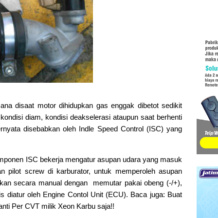
ana disaat motor dihidupkan gas enggak dibetot sedikit
kondisi diam, kondisi deakselerasi ataupun saat berhenti
ernyata disebabkan oleh Indle Speed Control (ISC) yang
komponen ISC bekerja mengatur asupan udara yang masuk
n pilot screw di karburator, untuk memperoleh asupan
ukan secara manual dengan memutar pakai obeng (-/+),
is diatur oleh Engine Contol Unit (ECU). Baca juga: Buat
ti Per CVT milik Xeon Karbu saja!!