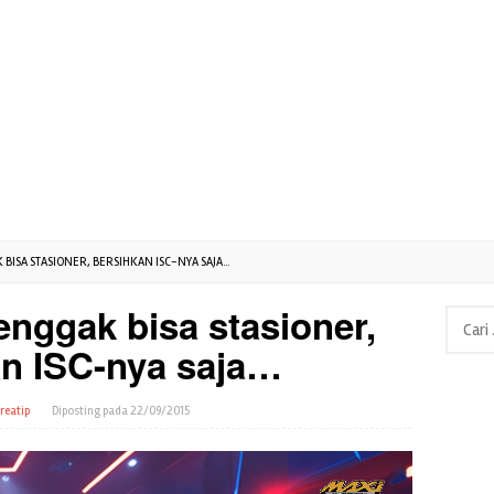
BISA STASIONER, BERSIHKAN ISC-NYA SAJA...
nggak bisa stasioner,
Cari
untuk:
n ISC-nya saja…
reatip
Diposting pada
22/09/2015