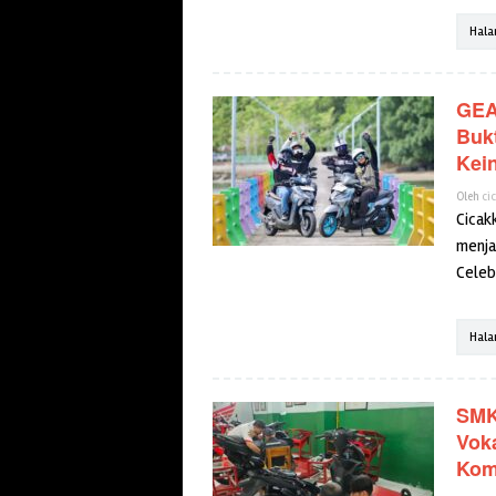
Hala
GEA
Buk
Kei
Oleh
ci
Cicak
menja
Celeb
Hala
SMK
Vok
Kom