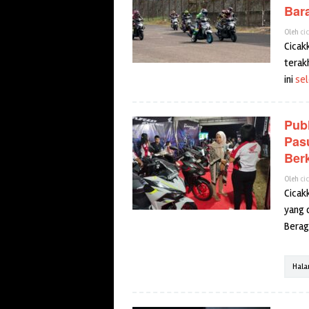
Bar
Oleh
ci
Cicak
terakh
ini
se
Publ
Pas
Ber
Oleh
ci
Cicakk
yang 
Berag
Hala