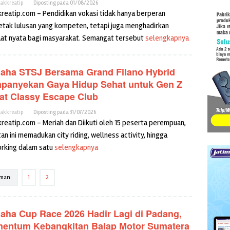
cakkreatip
Diposting pada
01/08/2026
kreatip.com – Pendidikan vokasi tidak hanya berperan
tak lulusan yang kompeten, tetapi juga menghadirkan
at nyata bagi masyarakat. Semangat tersebut
selengkapnya
aha STSJ Bersama Grand Filano Hybrid
panyekan Gaya Hidup Sehat untuk Gen Z
at Classy Escape Club
cakkreatip
Diposting pada
31/07/2026
kreatip.com – Meriah dan Diikuti oleh 15 peserta perempuan,
an ini memadukan city riding, wellness activity, hingga
rking dalam satu
selengkapnya
man:
1
2
aha Cup Race 2026 Hadir Lagi di Padang,
entum Kebangkitan Balap Motor Sumatera