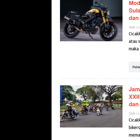
Modi
Sul
dan 
Oleh
ci
Cicak
atau s
maka 
Hala
Jam
XXII
dan
Oleh
ci
Cicak
biker
memad