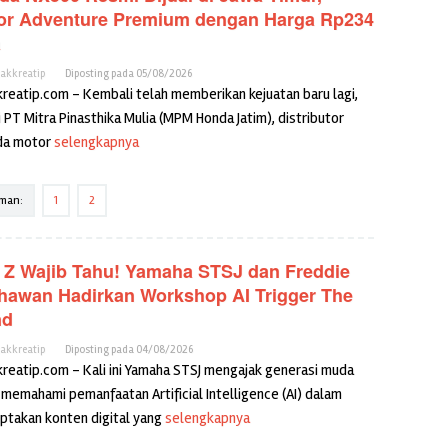
or Adventure Premium dengan Harga Rp234
a
cakkreatip
Diposting pada
05/08/2026
kreatip.com – Kembali telah memberikan kejuatan baru lagi,
ni PT Mitra Pinasthika Mulia (MPM Honda Jatim), distributor
da motor
selengkapnya
man:
1
2
 Z Wajib Tahu! Yamaha STSJ dan Freddie
hawan Hadirkan Workshop AI Trigger The
nd
cakkreatip
Diposting pada
04/08/2026
kreatip.com – Kali ini Yamaha STSJ mengajak generasi muda
 memahami pemanfaatan Artificial Intelligence (AI) dalam
ptakan konten digital yang
selengkapnya