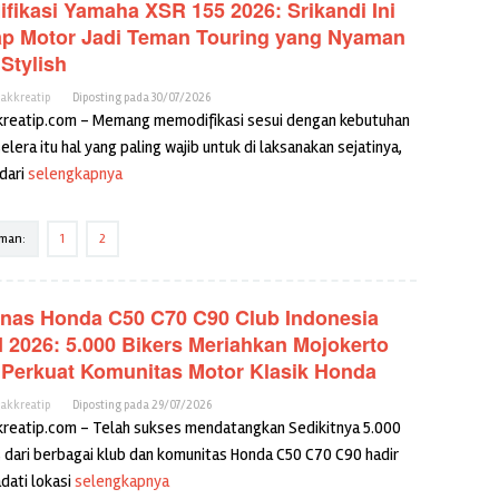
fikasi Yamaha XSR 155 2026: Srikandi Ini
ap Motor Jadi Teman Touring yang Nyaman
Stylish
cakkreatip
Diposting pada
30/07/2026
kreatip.com – Memang memodifikasi sesui dengan kebutuhan
elera itu hal yang paling wajib untuk di laksanakan sejatinya,
dari
selengkapnya
man:
1
2
nas Honda C50 C70 C90 Club Indonesia
I 2026: 5.000 Bikers Meriahkan Mojokerto
 Perkuat Komunitas Motor Klasik Honda
cakkreatip
Diposting pada
29/07/2026
kreatip.com – Telah sukses mendatangkan Sedikitnya 5.000
s dari berbagai klub dan komunitas Honda C50 C70 C90 hadir
ati lokasi
selengkapnya