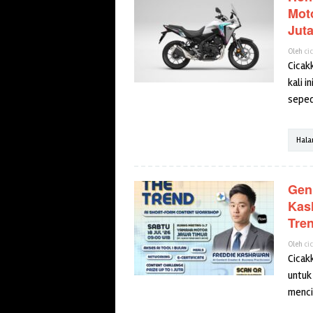
Mot
Jut
Oleh
ci
Cicak
kali i
sepe
Hala
Gen
Kas
Tre
Oleh
ci
Cicak
untuk
menci