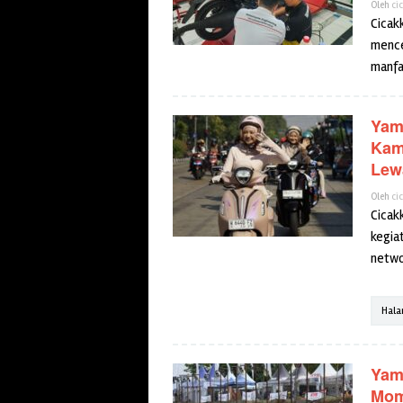
Oleh
ci
Cicak
mence
manfa
Yam
Kam
Lew
Oleh
ci
Cicak
kegiat
netwo
Hala
Yam
Mom