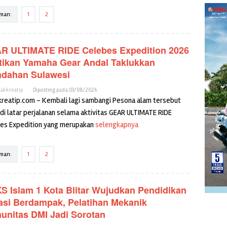
man:
1
2
R ULTIMATE RIDE Celebes Expedition 2026
tikan Yamaha Gear Andal Taklukkan
ndahan Sulawesi
cakkreatip
Diposting pada
03/08/2026
kreatip.com – Kembali lagi sambangi Pesona alam tersebut
di latar perjalanan selama aktivitas GEAR ULTIMATE RIDE
es Expedition yang merupakan
selengkapnya
man:
1
2
S Islam 1 Kota Blitar Wujudkan Pendidikan
asi Berdampak, Pelatihan Mekanik
unitas DMI Jadi Sorotan