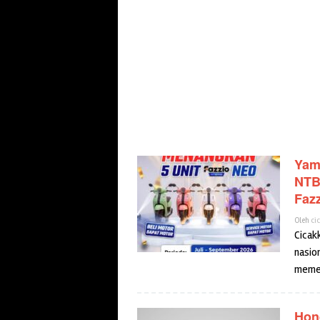
Yam
cicakkreatip.com
NTB
Faz
Oleh
ci
Cicak
nasio
memen
Hon