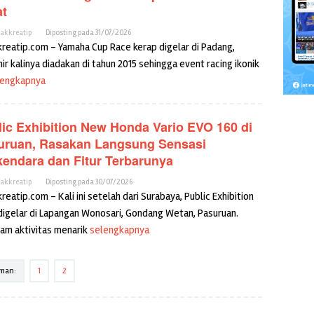
at
cakkreatip
Diposting pada
31/07/2026
kreatip.com – Yamaha Cup Race kerap digelar di Padang,
ir kalinya diadakan di tahun 2015 sehingga event racing ikonik
lengkapnya
ic Exhibition New Honda Vario EVO 160 di
uruan, Rasakan Langsung Sensasi
kendara dan Fitur Terbarunya
cakkreatip
Diposting pada
30/07/2026
reatip.com – Kali ini setelah dari Surabaya, Public Exhibition
digelar di Lapangan Wonosari, Gondang Wetan, Pasuruan.
am aktivitas menarik
selengkapnya
man:
1
2