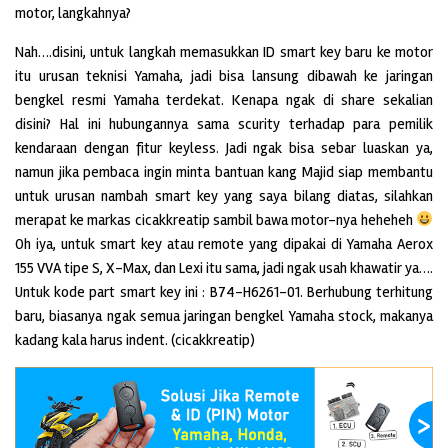
motor, langkahnya?
Nah….disini, untuk langkah memasukkan ID smart key baru ke motor
itu urusan teknisi Yamaha, jadi bisa lansung dibawah ke jaringan
bengkel resmi Yamaha terdekat. Kenapa ngak di share sekalian
disini? Hal ini hubungannya sama scurity terhadap para pemilik
kendaraan dengan fitur keyless. Jadi ngak bisa sebar luaskan ya,
namun jika pembaca ingin minta bantuan kang Majid siap membantu
untuk urusan nambah smart key yang saya bilang diatas, silahkan
merapat ke markas cicakkreatip sambil bawa motor-nya heheheh
Oh iya, untuk smart key atau remote yang dipakai di Yamaha Aerox
155 VVA tipe S, X-Max, dan Lexi itu sama, jadi ngak usah khawatir ya….
Untuk kode part smart key ini :
B74-H6261-01
. Berhubung terhitung
baru, biasanya ngak semua jaringan bengkel Yamaha stock, makanya
kadang kala harus indent. (cicakkreatip)