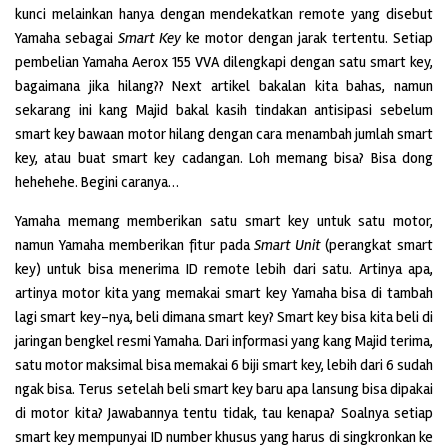
kunci melainkan hanya dengan mendekatkan remote yang disebut
Yamaha sebagai
Smart Key
ke motor dengan jarak tertentu. Setiap
pembelian Yamaha Aerox 155 VVA dilengkapi dengan satu smart key,
bagaimana jika hilang?? Next artikel bakalan kita bahas, namun
sekarang ini kang Majid bakal kasih tindakan antisipasi sebelum
smart key bawaan motor hilang dengan cara menambah jumlah smart
key, atau buat smart key cadangan. Loh memang bisa? Bisa dong
hehehehe. Begini caranya…
Yamaha memang memberikan satu smart key untuk satu motor,
namun Yamaha memberikan fitur pada
Smart Unit
(perangkat smart
key) untuk bisa menerima ID remote lebih dari satu. Artinya apa,
artinya motor kita yang memakai smart key Yamaha bisa di tambah
lagi smart key-nya, beli dimana smart key? Smart key bisa kita beli di
jaringan bengkel resmi Yamaha. Dari informasi yang kang Majid terima,
satu motor maksimal bisa memakai 6 biji smart key, lebih dari 6 sudah
ngak bisa. Terus setelah beli smart key baru apa lansung bisa dipakai
di motor kita? Jawabannya tentu tidak, tau kenapa? Soalnya setiap
smart key mempunyai ID number khusus yang harus di singkronkan ke