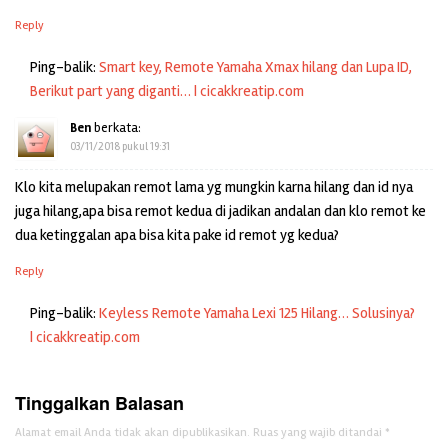
Reply
Ping-balik:
Smart key, Remote Yamaha Xmax hilang dan Lupa ID,
Berikut part yang diganti… | cicakkreatip.com
Ben
berkata:
03/11/2018 pukul 19:31
Klo kita melupakan remot lama yg mungkin karna hilang dan id nya
juga hilang,apa bisa remot kedua di jadikan andalan dan klo remot ke
dua ketinggalan apa bisa kita pake id remot yg kedua?
Reply
Ping-balik:
Keyless Remote Yamaha Lexi 125 Hilang… Solusinya?
| cicakkreatip.com
Tinggalkan Balasan
Alamat email Anda tidak akan dipublikasikan.
Ruas yang wajib ditandai
*