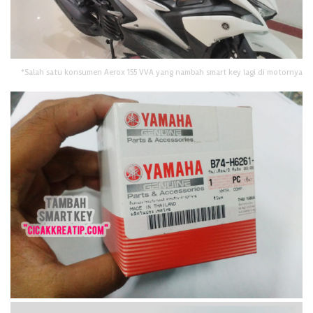
*Salah satu konsumen Aerox 155 VVA yang nambah smart key lagi di motornya