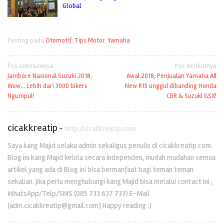
Global
Posting pada
Otomotif
,
Tips Motor
,
Yamaha
Navigasi
Pos sebelumnya
Pos berikutnya
Jambore Nasional Suzuki 2018,
Awal 2018, Penjualan Yamaha All
pos
Wow… Lebih dari 3000 bikers
New R15 unggul dibanding Honda
Ngumpul!
CBR & Suzuki GSX!
cicakkreatip
-
http://cicakkreatip.com
Saya kang Majid selaku admin sekaligus penulis di cicakkreatip.com.
Blog ini kang Majid kelola secara independen, mudah mudahan semua
artikel yang ada di Blog ini bisa bermanfaat bagi teman teman
sekalian. Jika perlu menghubungi kang Majid bisa melalui contact ini ;
WhatsApp/Telp/SMS (085 733 637 733) E-Mail
(adm.cicakkreatip@gmail.com) Happy reading :)