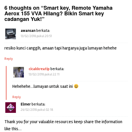
6 thoughts on “
Smart key, Remote Yamaha
Aerox 155 VVA Hilang? Bikin Smart key
cadangan Yuk!
”
awansan
berkata:
13/02/2018 pukul 20:51
resiko kunci canggih, amaan tapi harganya juga lumayan hehehe
Reply
cicakkreatip
berkata:
13/02/2018 pukul 22:11
Hehehehe…lumayan untuk saat ini
Reply
Elmer
berkata:
26/02/2018 pukul 02:18
Thank you for your valuable resources keep share the information
like this…