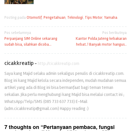
Posting pada
Otomotif
,
Pengetahuan
,
Teknologi
,
Tips Motor
,
Yamaha
Navigasi
Pos sebelumnya
Pos berikutnya
Perpanjang SIM Online sekarang
Kantor Polda Jateng kebakaran
pos
sudah bisa, silahkan dicoba…
hebat..! Banyak motor hangus..
cicakkreatip
-
http://cicakkreatip.com
Saya kang Majid selaku admin sekaligus penulis di cicakkreatip.com.
Blog ini kang Majid kelola secara independen, mudah mudahan semua
artikel yang ada di Blog ini bisa bermanfaat bagi teman teman
sekalian. Jika perlu menghubungi kang Majid bisa melalui contact ini ;
WhatsApp/Telp/SMS (085 733 637 733) E-Mail
(adm.cicakkreatip@gmail.com) Happy reading :)
7 thoughts on “
Pertanyaan pembaca, fungsi