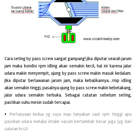
Cara seting by pass screw sangat gampang! jika diputar searah jarum
jam maka kondisi rpm idling akan semakin kecil, hal ini karena jalur
udara makin menyempit, ujung by pass screw makin masuk kedalam.
Jika diputar berlawanan jarum jam, maka kebalikannya…rmp idling
akan semakin tinggi, pasalnya ujung by pass screw makin kebelakang,
jalur udara semakin terbuka. Sebagai catatan sebelum seting,
pastikan suhu mesin sudah tercapai.
▪
Pertanyaan kedua yg saya mau tanyakan saat rpm tinggi apa
pasokan udara melalui intake vacum bertambah besar juga (yg dari
saluran hcs)?