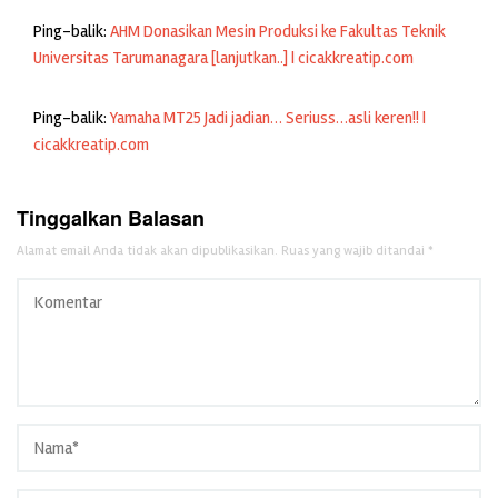
Ping-balik:
AHM Donasikan Mesin Produksi ke Fakultas Teknik
Universitas Tarumanagara [lanjutkan..] | cicakkreatip.com
Ping-balik:
Yamaha MT25 Jadi jadian… Seriuss…asli keren!! |
cicakkreatip.com
Tinggalkan Balasan
Alamat email Anda tidak akan dipublikasikan.
Ruas yang wajib ditandai
*