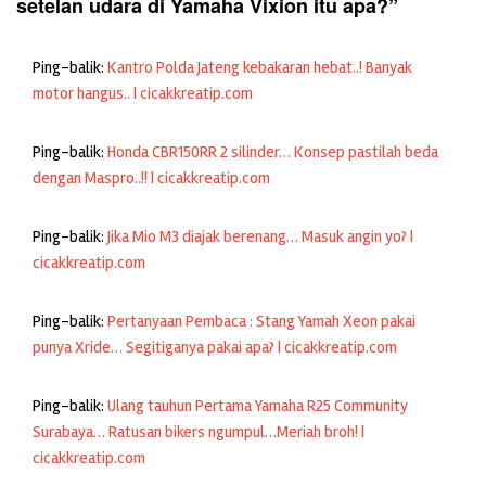
setelan udara di Yamaha Vixion itu apa?
”
Ping-balik:
Kantro Polda Jateng kebakaran hebat..! Banyak
motor hangus.. | cicakkreatip.com
Ping-balik:
Honda CBR150RR 2 silinder… Konsep pastilah beda
dengan Maspro..!! | cicakkreatip.com
Ping-balik:
Jika Mio M3 diajak berenang… Masuk angin yo? |
cicakkreatip.com
Ping-balik:
Pertanyaan Pembaca : Stang Yamah Xeon pakai
punya Xride… Segitiganya pakai apa? | cicakkreatip.com
Ping-balik:
Ulang tauhun Pertama Yamaha R25 Community
Surabaya… Ratusan bikers ngumpul…Meriah broh! |
cicakkreatip.com