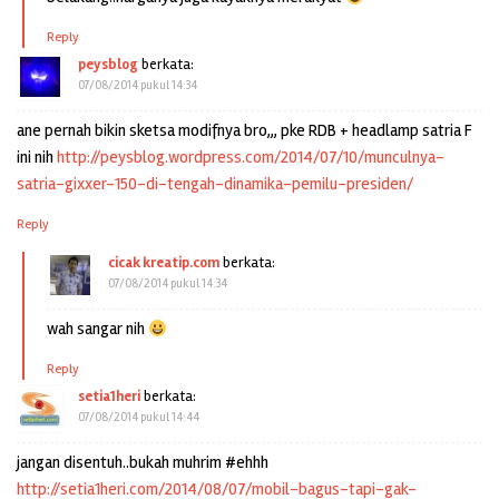
Reply
peysblog
berkata:
07/08/2014 pukul 14:34
ane pernah bikin sketsa modifnya bro,,, pke RDB + headlamp satria F
ini nih
http://peysblog.wordpress.com/2014/07/10/munculnya-
satria-gixxer-150-di-tengah-dinamika-pemilu-presiden/
Reply
cicak kreatip.com
berkata:
07/08/2014 pukul 14:34
wah sangar nih
Reply
setia1heri
berkata:
07/08/2014 pukul 14:44
jangan disentuh..bukah muhrim #ehhh
http://setia1heri.com/2014/08/07/mobil-bagus-tapi-gak-