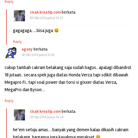
Reply
cicak kreatip.com
berkata:
07/08/2014 pukul 14:23
gagagaga…..bisa juga
Reply
agoey
berkata:
07/08/2014 pukul 13:45
cukup tambah cakram belakang saja sudah bagus.. apalagi dibandrol
18 jutaan.. secara spek juga diatas Honda Verza tapi sdikit dibawah
Megapro Fi.. tapi soal power dan torsi si gixxer diatas Verza,
MegaPro dan Byson…
Reply
cicak kreatip.com
berkata:
07/08/2014 pukul 14:24
he’em setuju amas….banyak yang demen kalau dikasih cakram
belakang..harganya juga kayaknya merakyat