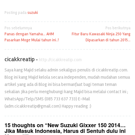
Posting pada
suzuki
Navigasi
Pos sebelumnya
Pos berikutnya
Panas dengan Yamaha… AHM
Fitur Baru Kawasaki Ninja 250 Yang
pos
Pasarkan Moge Mulai tahun ini..!
Dipasarkan di tahun 2015…
cicakkreatip
-
http://cicakkreatip.com
Saya kang Majid selaku admin sekaligus penulis di cicakkreatip.com.
Blog ini kang Majid kelola secara independen, mudah mudahan semua
artikel yang ada di Blog ini bisa bermanfaat bagi teman teman
sekalian. Jika perlu menghubungi kang Majid bisa melalui contact ini ;
WhatsApp/Telp/SMS (085 733 637 733) E-Mail
(adm.cicakkreatip@gmail.com) Happy reading :)
15 thoughts on “
New Suzuki Gixxer 150 2014…
Jika Masuk Indonesia, Harus di Sentuh dulu ini