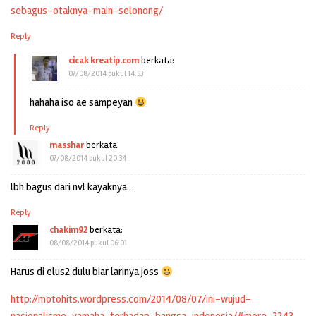
sebagus-otaknya-main-selonong/
Reply
cicak kreatip.com
berkata:
07/08/2014 pukul 14:53
hahaha iso ae sampeyan
Reply
masshar
berkata:
07/08/2014 pukul 20:34
lbh bagus dari nvl kayaknya..
Reply
chakim92
berkata:
08/08/2014 pukul 06:01
Harus di elus2 dulu biar larinya joss
http://motohits.wordpress.com/2014/08/07/ini-wujud-