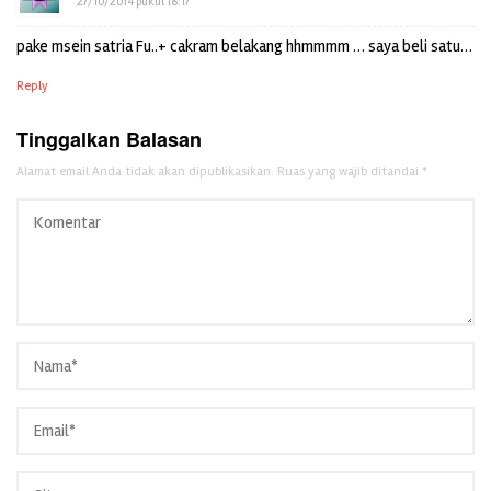
27/10/2014 pukul 18:17
pake msein satria Fu..+ cakram belakang hhmmmm … saya beli satu…
Reply
Tinggalkan Balasan
Alamat email Anda tidak akan dipublikasikan.
Ruas yang wajib ditandai
*