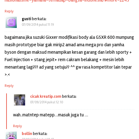
nasionalisme-yamaha-terhadap-bangsa-indonesia/#more-2243
Reply
gusti
berkata:
07/09/2014 pukul 11:19
bagaimana jika suzuki Gixxer modifikasi body ala GSXR 600 mumpung
masih prototype biar gak mirip2 amad ama mega pro dan yamha
byson dengan maksud menampikan kesan garang dan lebih sporty +
Fuel Injection + stang jepit+ rem cakram belakang + mesin lebih
menantang lagi??? ad yang setuju?? ^^ gw rasa kompetitor lain tepar
>.<
Reply
cicak kreatip.com
berkata:
07/09/2014 pukul 12:10
wah..matntep matepp…masuk juga tu …
Reply
bollin
berkata: