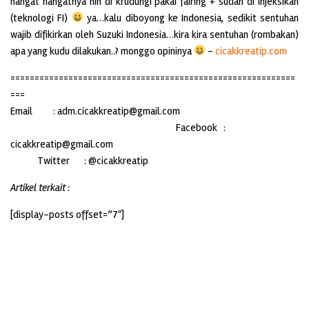
hangat hangatnya nih di krudungi pakai fairing + sudah di injeksikan
(teknologi FI)
ya…kalu diboyong ke Indonesia, sedikit sentuhan
wajib difikirkan oleh Suzuki Indonesia…kira kira sentuhan (rombakan)
apa yang kudu dilakukan..? monggo opininya
–
cicakkreatip.com
===========================================================
===
Email : adm.cicakkreatip@gmail.com
Facebook :
cicakkreatip@gmail.com
Twitter : @cicakkreatip
Artikel terkait :
[display-posts offset=”7″]