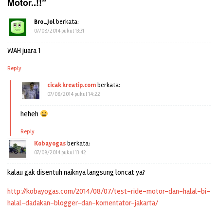
Motor..!!
”
Bro_Jol
berkata:
07/08/2014 pukul 13:31
WAH juara 1
Reply
cicak kreatip.com
berkata:
07/08/2014 pukul 14:22
heheh
Reply
Kobayogas
berkata:
07/08/2014 pukul 13:42
kalau gak disentuh naiknya langsung loncat ya?
http://kobayogas.com/2014/08/07/test-ride-motor-dan-halal-bi-
halal-dadakan-blogger-dan-komentator-jakarta/