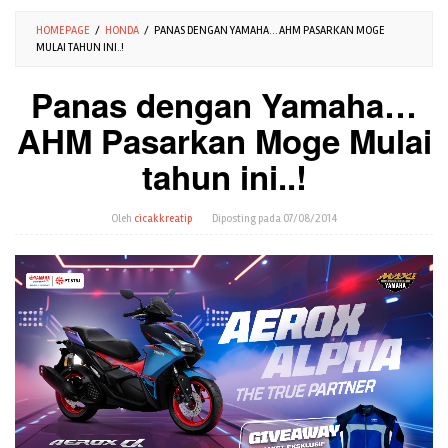
HOMEPAGE
/
HONDA
/
PANAS DENGAN YAMAHA… AHM PASARKAN MOGE
MULAI TAHUN INI..!
Panas dengan Yamaha…
AHM Pasarkan Moge Mulai
tahun ini..!
Oleh
cicakkreatip
Diposting pada
07/08/2014