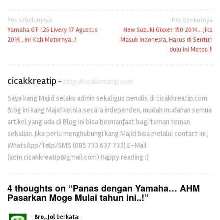
Navigasi
Pos sebelumnya
Pos berikutnya
Yamaha GT 125 Livery 17 Agustus
New Suzuki Gixxer 150 2014… Jika
pos
2014…ini Kah Motornya..?
Masuk Indonesia, Harus di Sentuh
dulu ini Motor..!!
cicakkreatip
-
http://cicakkreatip.com
Saya kang Majid selaku admin sekaligus penulis di cicakkreatip.com.
Blog ini kang Majid kelola secara independen, mudah mudahan semua
artikel yang ada di Blog ini bisa bermanfaat bagi teman teman
sekalian. Jika perlu menghubungi kang Majid bisa melalui contact ini ;
WhatsApp/Telp/SMS (085 733 637 733) E-Mail
(adm.cicakkreatip@gmail.com) Happy reading :)
4 thoughts on “
Panas dengan Yamaha… AHM
Pasarkan Moge Mulai tahun ini..!
”
Bro_Jol
berkata: