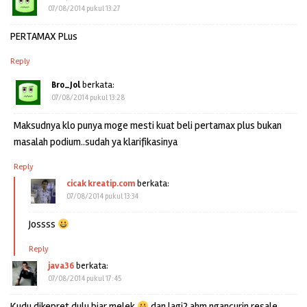
07/08/2014 pukul 13:27
PERTAMAX PLus
Reply
Bro_Jol
berkata:
07/08/2014 pukul 13:28
Maksudnya klo punya moge mesti kuat beli pertamax plus bukan
masalah podium..sudah ya klarifikasinya
Reply
cicak kreatip.com
berkata:
07/08/2014 pukul 13:34
Jossss
Reply
java36
berkata:
07/08/2014 pukul 17:45
Kudu dikepret dulu biar melek
dan lagi2 ahm ngancurin resale