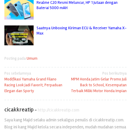
Realme C20 Resmi Meluncur, HP 1 Jutaan dengan
Baterai 5000 mAH
Saatnya Unboxing Kiriman ECU & Receiver Yamaha X-
Max
Posting pada
Umum
Navigasi
Pos sebelumnya
Pos berikutnya
Modifikasi Yamaha Grand Filano
MPM Honda Jatim Gelar Promo Juli
pos
Racing Look Jadi Favorit, Perpaduan
Back to School, Kesempatan
Elegan dan Sporty
Terbaik Miliki Motor Honda Impian
cicakkreatip
-
http://cicakkreatip.com
Saya kang Majid selaku admin sekaligus penulis di cicakkreatip.com.
Blog ini kang Majid kelola secara independen, mudah mudahan semua