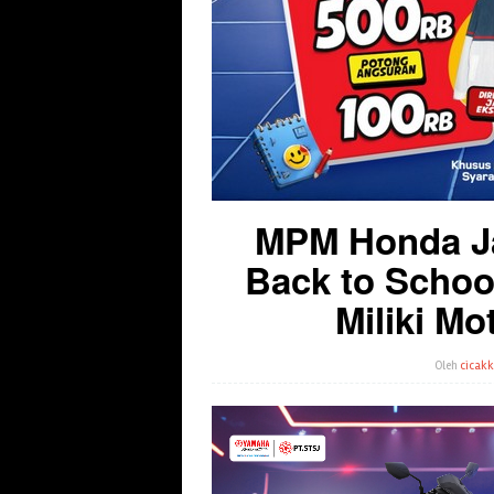
MPM Honda Ja
Back to Schoo
Miliki M
Oleh
cicakk