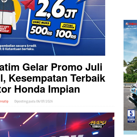
tim Gelar Promo Juli
l, Kesempatan Terbaik
otor Honda Impian
reatip
Diposting pada
06/07/2026