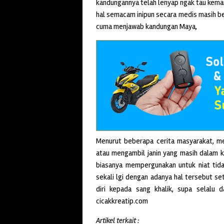
kandungannya telah lenyap ngak tau kema
hal semacam inipun secara medis masih b
cuma menjawab kandungan Maya,
Menurut beberapa cerita masyarakat, 
atau mengambil janin yang masih dalam k
biasanya mempergunakan untuk niat tida
sekali lgi dengan adanya hal tersebut s
diri kepada sang khalik, supa selalu 
cicakkreatip.com
Artikel terkait :