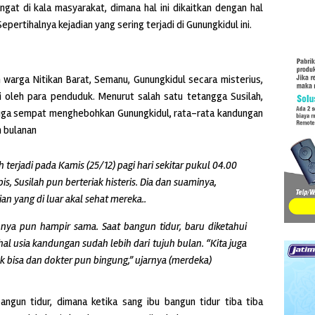
ngat di kala masyarakat, dimana hal ini dikaitkan dengan hal
epertihalnya kejadian yang sering terjadi di Gunungkidul ini.
ah warga Nitikan Barat, Semanu, Gunungkidul secara misterius,
mi oleh para penduduk. Menurut salah satu tetangga Susilah,
u juga sempat menghebohkan Gunungkidul, rata-rata kandungan
h bulanan
h terjadi pada Kamis (25/12) pagi hari sekitar pukul 04.00
, Susilah pun berteriak histeris. Dia dan suaminya,
n yang di luar akal sehat mereka..
nya pun hampir sama. Saat bangun tidur, baru diketahui
l usia kandungan sudah lebih dari tujuh bulan. “Kita juga
ak bisa dan dokter pun bingung,” ujarnya (merdeka)
bangun tidur, dimana ketika sang ibu bangun tidur tiba tiba