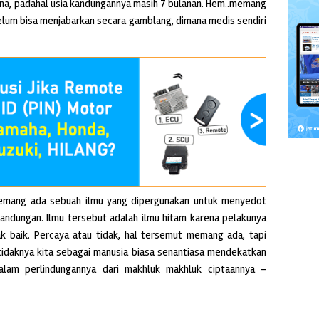
na, padahal usia kandungannya masih 7 bulanan. Hem..memang
elum bisa menjabarkan secara gamblang, dimana medis sendiri
memang ada sebuah ilmu yang dipergunakan untuk menyedot
andungan. Ilmu tersebut adalah ilmu hitam karena pelakunya
k baik. Percaya atau tidak, hal tersemut memang ada, tapi
etidaknya kita sebagai manusia biasa senantiasa mendekatkan
dalam perlindungannya dari makhluk makhluk ciptaannya –