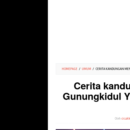
HOMEPAGE
/
UMUM
/
CERITA KANDUNGAN MENG
Cerita kand
Gunungkidul Y
Oleh
cicakk