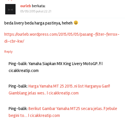
ourleb
berkata:
05/05/2015 pukul 22:21
beda livery beda harga pastinya, heheh
https://ourleb.wordpress.com/2015/05/05/pasang-filter-ferrox-
di-cbr-kw/
Reply
Ping-balik: Yamaha Siapkan MX King Livery MotoGP..!! |
cicakkreatip.com
Ping-balik:
Harga Yamaha MT 25 2015..ni list Harganya Gan!!
Giamblang jelas wes.. | cicakkreatip.com
Ping-balik:
Berikut Gambar Yamaha MT25 secara jelas..!! Jebule
begini to… | cicakkreatip.com