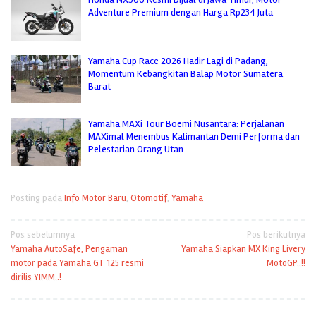
Adventure Premium dengan Harga Rp234 Juta
Yamaha Cup Race 2026 Hadir Lagi di Padang,
Momentum Kebangkitan Balap Motor Sumatera
Barat
Yamaha MAXi Tour Boemi Nusantara: Perjalanan
MAXimal Menembus Kalimantan Demi Performa dan
Pelestarian Orang Utan
Posting pada
Info Motor Baru
,
Otomotif
,
Yamaha
Navigasi
Pos sebelumnya
Pos berikutnya
Yamaha AutoSafe, Pengaman
Yamaha Siapkan MX King Livery
pos
motor pada Yamaha GT 125 resmi
MotoGP..!!
dirilis YIMM..!