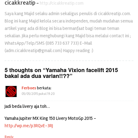
cicakkreatip
-
http://cicakkreatip.com
Saya kang Majid selaku admin sekaligus penulis di cicakkreatip.com.
Blog ini kang Majid kelola secara independen, mudah mudahan semua
artikel yang ada di Blog ini bisa bermanfaat bagi teman teman
sekalian. Jika perlu menghubungi kang Majid bisa melalui contact ini ;
WhatsApp/Telp/SMS (085 733 637 733) E-Mail
(adm.cicakkreatip@gmail.com) Happy reading :)
5 thoughts on “
Yamaha Vixion facelift 2015
bakal ada dua varian!!??
”
Ferboes
berkata:
05/05/2015 pukul 19:20
Jadi beda livery aja toh…
Yamaha Jupiter MX King 150 Livery MotoGp 2015 –
http://wp.me/p3RQvE-3RJ
Reply