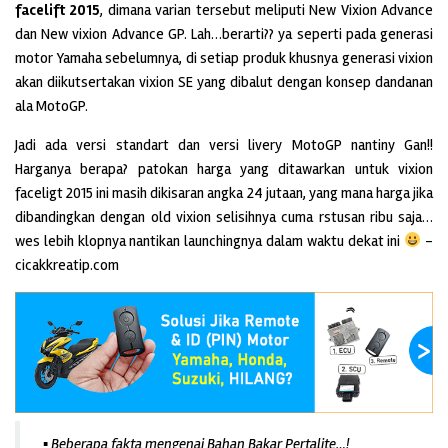
facelift 2015
, dimana varian tersebut meliputi New Vixion Advance
dan New vixion Advance GP. Lah…berarti?? ya seperti pada generasi
motor Yamaha sebelumnya, di setiap produk khusnya generasi vixion
akan diikutsertakan vixion SE yang dibalut dengan konsep dandanan
ala MotoGP.
Jadi ada versi standart dan versi livery MotoGP nantiny Gan!!
Harganya berapa? patokan harga yang ditawarkan untuk vixion
faceligt 2015 ini masih dikisaran angka 24 jutaan, yang mana harga jika
dibandingkan dengan old vixion selisihnya cuma rstusan ribu saja…
wes lebih klopnya nantikan launchingnya dalam waktu dekat ini
–
cicakkreatip.com
▪ Beberapa fakta mengenai Bahan Bakar Pertalite…!