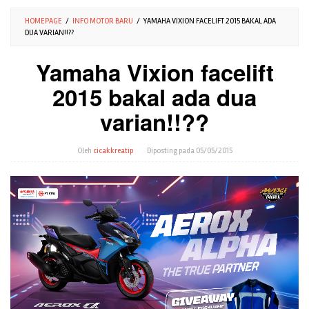
HOMEPAGE
/
INFO MOTOR BARU
/
YAMAHA VIXION FACELIFT 2015 BAKAL ADA
DUA VARIAN!!??
Yamaha Vixion facelift
2015 bakal ada dua
varian!!??
Oleh
cicakkreatip
Diposting pada
05/05/2015