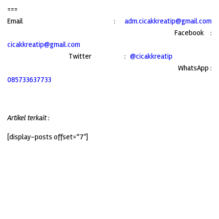
===
Email :
adm.cicakkreatip@gmail.com
Facebook :
cicakkreatip@gmail.com
Twitter :
@cicakkreatip
WhatsApp :
085733637733
Artikel terkait :
[display-posts offset=”7″]