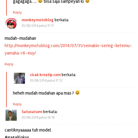
gagagaga…..
bisa saja sampeyan ki
Reply
monkeymotoblog
berkata:
01/08/2014 pukul 17:11
mudah-mudahan
http://monkeymotoblog.com/2014/07/31/semakin-sering-ketemu-
yamaha-r6-euy/
Reply
cicak kreatip.com
berkata:
01/08/2014 pukul 17:12
heheh mudah mudahan apa mas ?
Reply
Satusatuen
berkata:
01/08/2014 pukul 18:18
cantiknyaaaaa tuh model
#gagalFokus