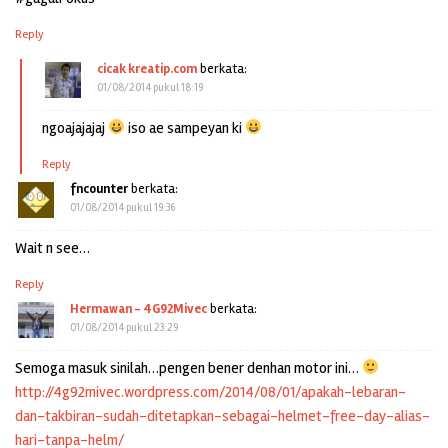
Reply
cicak kreatip.com
berkata:
01/08/2014 pukul 18:19
ngoajajajaj
iso ae sampeyan ki
Reply
fncounter
berkata:
01/08/2014 pukul 19:36
Wait n see…
Reply
Hermawan - 4G92Mivec
berkata:
01/08/2014 pukul 23:29
Semoga masuk sinilah…pengen bener denhan motor ini…
http://4g92mivec.wordpress.com/2014/08/01/apakah-lebaran-
dan-takbiran-sudah-ditetapkan-sebagai-helmet-free-day-alias-
hari-tanpa-helm/