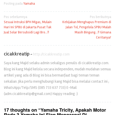
Posting pada
Yamaha
Navigasi
Pos sebelumnya
Pos berikutnya
Sesuai Intruksi BPH Migas, Mulain
Kebijakan Menghapus Premium di
pos
Hari Ini SPBU di Jakarta Pusat Tak
Jalan Tol, Pengelola SPBU Malah
Jual Solar Bersubsidi Lagi Bro…!!
Masih Bingung…!! Gimana
Ceritanya?
cicakkreatip
-
http://cicakkreatip.com
Saya kang Majid selaku admin sekaligus penulis di cicakkreatip.com.
Blog ini kang Majid kelola secara independen, mudah mudahan semua
artikel yang ada di Blog ini bisa bermanfaat bagi teman teman
sekalian. Jika perlu menghubungi kang Majid bisa melalui contact ini ;
WhatsApp/Telp/SMS (085 733 637 733) E-Mail
(adm.cicakkreatip@gmail.com) Happy reading :)
17 thoughts on “
Yamaha Tricity, Apakah Motor
Roda 3 Yamaha Ini Siap Mengaspal Di