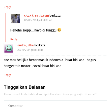
Reply
cicak kreatip.com
berkata:
02/08/2014 pukul 08:40
Hehehe siepp….hayo di tunggu
Reply
endro_elka
berkata:
29/10/2014 pukul 15:13
ane mau beli jika benar masuk indonesia.. buat bini ane.. bagus
banget tuh motor.. cocok buat bini ane
Reply
Tinggalkan Balasan
Alamat email Anda tidak akan dipublikasikan.
Ruas yang wajib ditandai
*