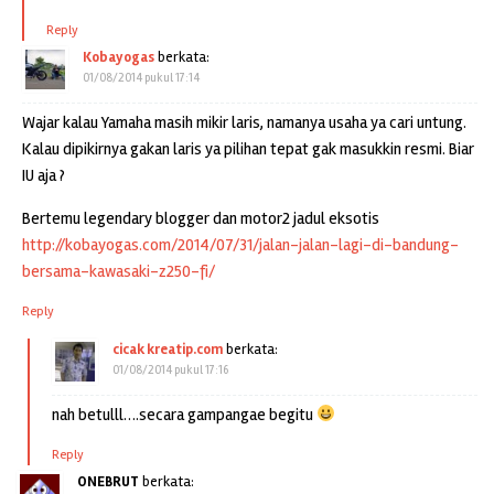
Reply
Kobayogas
berkata:
01/08/2014 pukul 17:14
Wajar kalau Yamaha masih mikir laris, namanya usaha ya cari untung.
Kalau dipikirnya gakan laris ya pilihan tepat gak masukkin resmi. Biar
IU aja ?
Bertemu legendary blogger dan motor2 jadul eksotis
http://kobayogas.com/2014/07/31/jalan-jalan-lagi-di-bandung-
bersama-kawasaki-z250-fi/
Reply
cicak kreatip.com
berkata:
01/08/2014 pukul 17:16
nah betulll….secara gampangae begitu
Reply
ONEBRUT
berkata: