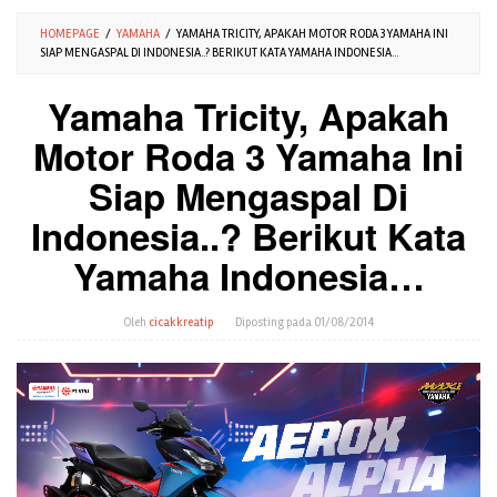
HOMEPAGE
/
YAMAHA
/
YAMAHA TRICITY, APAKAH MOTOR RODA 3 YAMAHA INI
SIAP MENGASPAL DI INDONESIA..? BERIKUT KATA YAMAHA INDONESIA...
Yamaha Tricity, Apakah
Motor Roda 3 Yamaha Ini
Siap Mengaspal Di
Indonesia..? Berikut Kata
Yamaha Indonesia…
Oleh
cicakkreatip
Diposting pada
01/08/2014