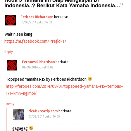
Indonesia..? Berikut Kata Yamaha Indonesia…
”
Ferboes Richardson
berkata:
01/08/2014 pukul 16:08
Wait n see kang
https://m.facebook.com/1?refid=17
Reply
Ferboes Richardson
berkata:
01/08/2014 pukul 16:09
Topspeed Yamaha R15 by Ferboes Richardson
http://ferboes.com/2014/08/01/topspeed-yamaha-r15-tembus-
171-kmh-ngimpi/
Reply
cicak kreatip.com
berkata:
01/08/2014 pukul 16:09
gagagag