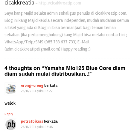
cicakkreatip
-
http://cicakkreatip.com
Saya kang Majid selaku admin sekaligus penulis di cicakkreatip.com.
Blog ini kang Majid kelola secara independen, mudah mudahan semua
artikel yang ada di Blog ini bisa bermanfaat bagi teman teman
sekalian. Jika perlu menghubungi kang Majid bisa melalui contact ini ;
WhatsApp/Telp/SMS (085 733 637 733) E-Mail
(adm.cicakkreatip@gmail.com) Happy reading :)
4 thoughts on “
Yamaha Mio125 Blue Core diam
diam sudah mulai distribusikan..!
”
orong-orong
berkata:
26/11/2014 pukul 18:22
welok
Reply
potretbikers
berkata:
26/11/2014 pukul 18:48