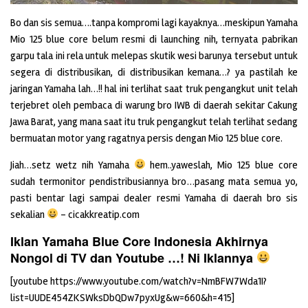
Bo dan sis semua….tanpa kompromi lagi kayaknya…meskipun Yamaha
Mio 125 blue core belum resmi di launching nih, ternyata pabrikan
garpu tala ini rela untuk melepas skutik wesi barunya tersebut untuk
segera di distribusikan, di distribusikan kemana…? ya pastilah ke
jaringan Yamaha lah…!! hal ini terlihat saat truk pengangkut unit telah
terjebret oleh pembaca di warung bro IWB di daerah sekitar Cakung
Jawa Barat,
yang mana saat itu truk pengangkut telah terlihat sedang
bermuatan motor yang ragatnya persis dengan Mio 125 blue core.
Jiah…setz wetz nih Yamaha
hem..yaweslah, Mio 125 blue core
sudah termonitor pendistribusiannya bro…pasang mata semua yo,
pasti bentar lagi sampai dealer resmi Yamaha di daerah bro sis
sekalian
– cicakkreatip.com
Iklan Yamaha Blue Core Indonesia Akhirnya
Nongol di TV dan Youtube …! Ni Iklannya
[youtube https://www.youtube.com/watch?v=NmBFW7Wda1I?
list=UUDE454ZKSWksDbQDw7pyxUg&w=660&h=415]