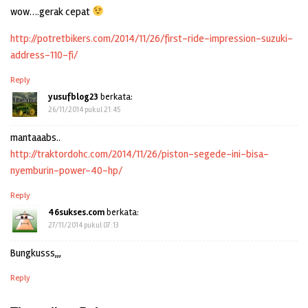
wow….gerak cepat
http://potretbikers.com/2014/11/26/first-ride-impression-suzuki-
address-110-fi/
Reply
yusufblog23
berkata:
26/11/2014 pukul 21:45
mantaaabs..
http://traktordohc.com/2014/11/26/piston-segede-ini-bisa-
nyemburin-power-40-hp/
Reply
46sukses.com
berkata:
27/11/2014 pukul 07:13
Bungkusss,,,
Reply