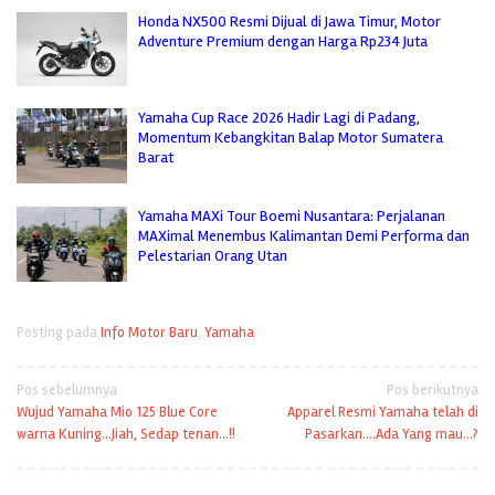
Honda NX500 Resmi Dijual di Jawa Timur, Motor
Adventure Premium dengan Harga Rp234 Juta
Yamaha Cup Race 2026 Hadir Lagi di Padang,
Momentum Kebangkitan Balap Motor Sumatera
Barat
Yamaha MAXi Tour Boemi Nusantara: Perjalanan
MAXimal Menembus Kalimantan Demi Performa dan
Pelestarian Orang Utan
Posting pada
Info Motor Baru
,
Yamaha
Navigasi
Pos sebelumnya
Pos berikutnya
Wujud Yamaha Mio 125 Blue Core
Apparel Resmi Yamaha telah di
pos
warna Kuning…Jiah, Sedap tenan…!!
Pasarkan….Ada Yang mau…?