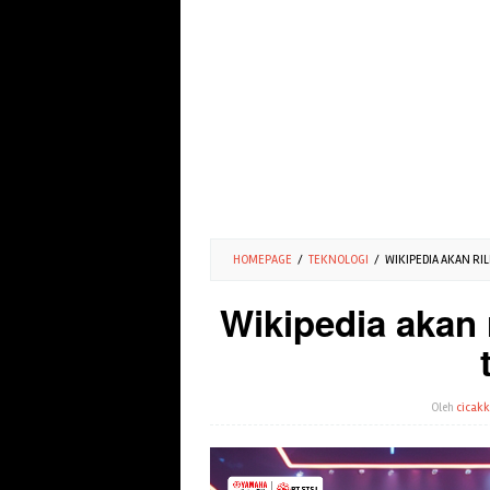
HOMEPAGE
/
TEKNOLOGI
/
WIKIPEDIA AKAN RILI
Wikipedia akan r
Oleh
cicakk