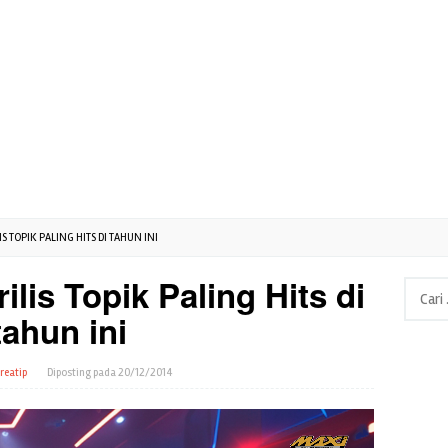
S TOPIK PALING HITS DI TAHUN INI
ilis Topik Paling Hits di
Cari
untuk:
tahun ini
reatip
Diposting pada
20/12/2014