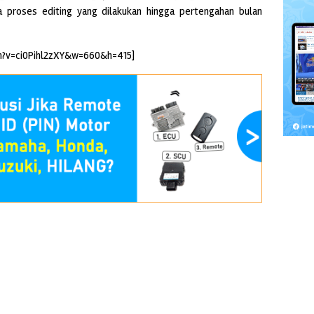
ta proses editing yang dilakukan hingga pertengahan bulan
h?v=ci0Pihl2zXY&w=660&h=415]