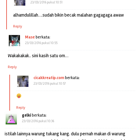
23/03/2016 pukul 10:51
alhamdulillah….sudah bikin becak malahan gagagaga awaw
Reply
Mase
berkata:
23/03/2016 pukul 10:55
Wakakakak.. sini kasih satu om…
Reply
cicakkreatip.com
berkata:
23/03/2016 pukul 10:57
Reply
gelki
berkata:
23/03/2016 pukul 10:36
istilah lainnya warung tukang kang. dulu pernah makan di warung