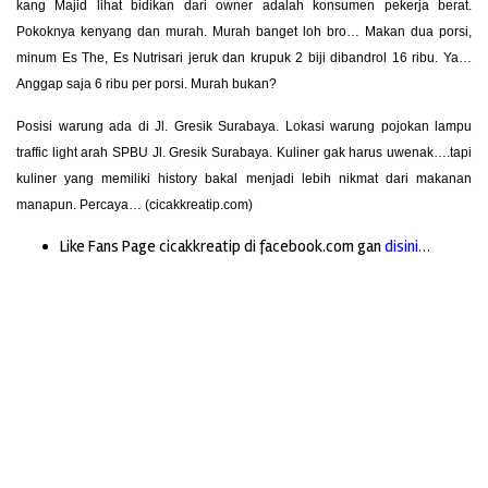
kang Majid lihat bidikan dari owner adalah konsumen pekerja berat.
Pokoknya kenyang dan murah. Murah banget loh bro… Makan dua porsi,
minum Es The, Es Nutrisari jeruk dan krupuk 2 biji dibandrol 16 ribu. Ya…
Anggap saja 6 ribu per porsi. Murah bukan?
Posisi warung ada di Jl. Gresik Surabaya. Lokasi warung pojokan lampu
traffic light arah SPBU Jl. Gresik Surabaya. Kuliner gak harus uwenak….tapi
kuliner yang memiliki history bakal menjadi lebih nikmat dari makanan
manapun. Percaya… (cicakkreatip.com)
Like Fans Page cicakkreatip di facebook.com gan
disini…