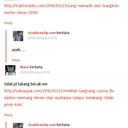
http://traktordohc.com/2016/03/23/yang-menarik-dari-bangkok-
motor-show-2016/
Reply
cicakkreatip.com
berkata:
23/03/2016 pukul 10:51
asek…..
Reply
Mase
berkata:
23/03/2016 pukul 09:19
Udah jd tukang becak om
http://satuaspal.com/2016/03/23/melihat-langsung-satria-fu-
injeksi-memang-keren-dan-nyatanya-lampu-belakang-tidak-
jelek-kok/
Reply
cicakkreatip.com
berkata: