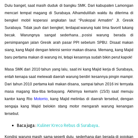
Dulu banget, saat masih duduk di bangku SMK. Dari kabupaten Lamongan
mencari tempat magang di Surabaya. Alhamdulillah waktu itu diterima di
bengkel mobil koperasi angkatan laut “Puskopal Armatim” Jl. Gresik
Surabaya. Tidak jauh dari bengkel, terdapat warung kaki lima favorit tukang
becak. Warungnya sangat sederhana…posisi warung berada di
persimpangan jalan Gresik arah pasar PPI sebelum SPBU. Disaat makan
siang, kang Majid dengan teknisi senior makan disana. Memang, kang Majid
baru pertama makan di warung ini, tetapi kesannya sudah bikin perut kapok!
Masa SMK dari 2010 tahun yang lalu, saat ini kang Majid kerja di Surabaya,
entah kenapa saat melewati daerah warung berdiri kesannya pingin mampir.
Dari tahun 2010 pertama kali makan disana, sampai tahun 2016 ini ternyata
masa magang tiba-tiba terbayang. Akhirnya kemarin (15/3) saat menuju
kantor kang Rio
Motorrio
, kang Majid melintas di daerah tersebut, dengan
sengaja kang Majid belokin stang motor mengarah warung kenangan
tersebut.
Baca juga :
Kuliner Kreco Rebus di Surabaya..
Kondisi warung masih sama seperti dulu, sederhana dan berada di pojokan