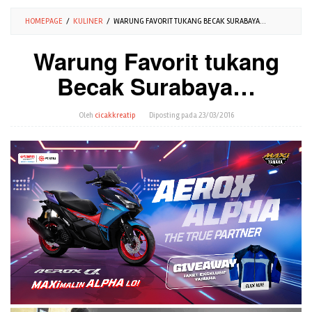
HOMEPAGE
/
KULINER
/
WARUNG FAVORIT TUKANG BECAK SURABAYA…
Warung Favorit tukang
Becak Surabaya…
Oleh
cicakkreatip
Diposting pada
23/03/2016