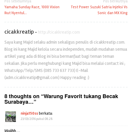
Navigasi
Pos sebelumnya
Pos berikutnya
Yamaha Sunday Race, 1000 Vixion
Test Power Suzuki Satria Injeksi Vs
pos
Ikut Nyentul…
Sonic dan MX King
cicakkreatip
-
http://cicakkreatip.com
Saya kang Majid selaku admin sekaligus penulis di cicakkreatip.com.
Blog ini kang Majid kelola secara independen, mudah mudahan semua
artikel yang ada di Blog ini bisa bermanfaat bagi teman teman
sekalian. Jika perlu menghubungi kang Majid bisa melalui contact ini ;
WhatsApp/Telp/SMS (085 733 637 733) E-Mail
(adm.cicakkreatip@gmail.com) Happy reading :)
8 thoughts on “
Warung Favorit tukang Becak
Surabaya…
”
ninja150ss
berkata:
23/03/2016 pukul 08:28
Wuiihh….