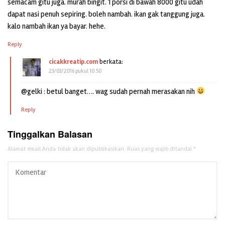
semacam gitu juga. murah bingit. 1 porsi di bawah 8000 gitu udah
dapat nasi penuh sepiring. boleh nambah. ikan gak tanggung juga.
kalo nambah ikan ya bayar. hehe.
Reply
cicakkreatip.com
berkata:
23/03/2016 pukul 10:50
@gelki : betul banget…. wag sudah pernah merasakan nih
Reply
Tinggalkan Balasan
Alamat email Anda tidak akan dipublikasikan.
Ruas yang wajib ditandai
*