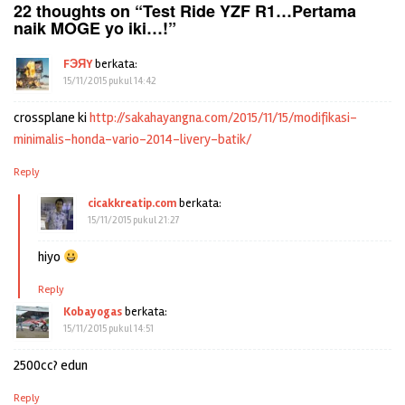
22 thoughts on “
Test Ride YZF R1…Pertama
naik MOGE yo iki…!
”
FЭЯY
berkata:
15/11/2015 pukul 14:42
crossplane ki
http://sakahayangna.com/2015/11/15/modifikasi-
minimalis-honda-vario-2014-livery-batik/
Reply
cicakkreatip.com
berkata:
15/11/2015 pukul 21:27
hiyo
Reply
Kobayogas
berkata:
15/11/2015 pukul 14:51
2500cc? edun
Reply