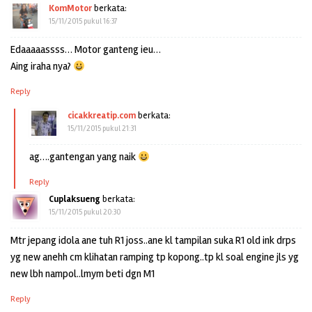
KomMotor
berkata:
15/11/2015 pukul 16:37
Edaaaaassss… Motor ganteng ieu…
Aing iraha nya?
Reply
cicakkreatip.com
berkata:
15/11/2015 pukul 21:31
ag….gantengan yang naik
Reply
Cuplaksueng
berkata:
15/11/2015 pukul 20:30
Mtr jepang idola ane tuh R1 joss..ane kl tampilan suka R1 old ink drps
yg new anehh cm klihatan ramping tp kopong..tp kl soal engine jls yg
new lbh nampol..lmym beti dgn M1
Reply