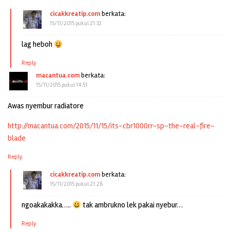
cicakkreatip.com
berkata:
15/11/2015 pukul 21:32
lag heboh
Reply
macantua.com
berkata:
15/11/2015 pukul 14:51
Awas nyembur radiatore
http://macantua.com/2015/11/15/its-cbr1000rr-sp-the-real-fire-
blade
Reply
cicakkreatip.com
berkata:
15/11/2015 pukul 21:28
ngoakakakka…..
tak ambrukno lek pakai nyebur…
Reply