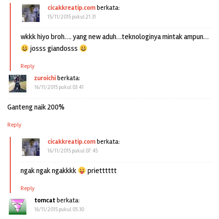
cicakkreatip.com
berkata:
15/11/2015 pukul 21:31
wkkk hiyo broh…. yang new aduh…teknologinya mintak ampun…
josss giandosss
Reply
zuroichi
berkata:
16/11/2015 pukul 03:41
Ganteng naik 200%
Reply
cicakkreatip.com
berkata:
16/11/2015 pukul 07:45
ngak ngak ngakkkk
prietttttt
Reply
tomcat
berkata:
16/11/2015 pukul 05:30