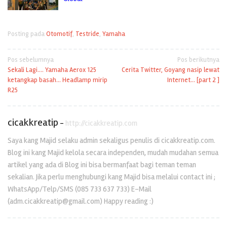
Posting pada
Otomotif
,
Testride
,
Yamaha
Navigasi
Pos sebelumnya
Pos berikutnya
Sekali Lagi…. Yamaha Aerox 125
Cerita Twitter, Goyang nasip lewat
pos
ketangkap basah… Headlamp mirip
Internet… [part 2 ]
R25
cicakkreatip
-
http://cicakkreatip.com
Saya kang Majid selaku admin sekaligus penulis di cicakkreatip.com.
Blog ini kang Majid kelola secara independen, mudah mudahan semua
artikel yang ada di Blog ini bisa bermanfaat bagi teman teman
sekalian. Jika perlu menghubungi kang Majid bisa melalui contact ini ;
WhatsApp/Telp/SMS (085 733 637 733) E-Mail
(adm.cicakkreatip@gmail.com) Happy reading :)