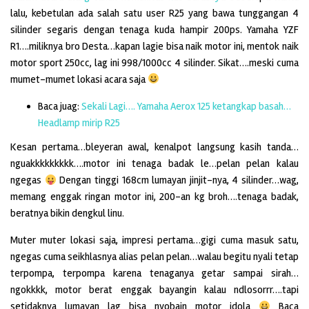
lalu, kebetulan ada salah satu user R25 yang bawa tunggangan 4
silinder segaris dengan tenaga kuda hampir 200ps. Yamaha YZF
R1….miliknya bro Desta…kapan lagie bisa naik motor ini, mentok naik
motor sport 250cc, lag ini 998/1000cc 4 silinder. Sikat….meski cuma
mumet-mumet lokasi acara saja
Baca juag:
Sekali Lagi…. Yamaha Aerox 125 ketangkap basah…
Headlamp mirip R25
Kesan pertama…bleyeran awal, kenalpot langsung kasih tanda…
nguakkkkkkkkk….motor ini tenaga badak le…pelan pelan kalau
ngegas
Dengan tinggi 168cm lumayan jinjit-nya, 4 silinder…wag,
memang enggak ringan motor ini, 200-an kg broh….tenaga badak,
beratnya bikin dengkul linu.
Muter muter lokasi saja, impresi pertama…gigi cuma masuk satu,
ngegas cuma seikhlasnya alias pelan pelan…walau begitu nyali tetap
terpompa, terpompa karena tenaganya getar sampai sirah…
ngokkkk, motor berat enggak bayangin kalau ndlosorrr….tapi
setidaknya lumayan lag bisa nyobain motor idola
Baca