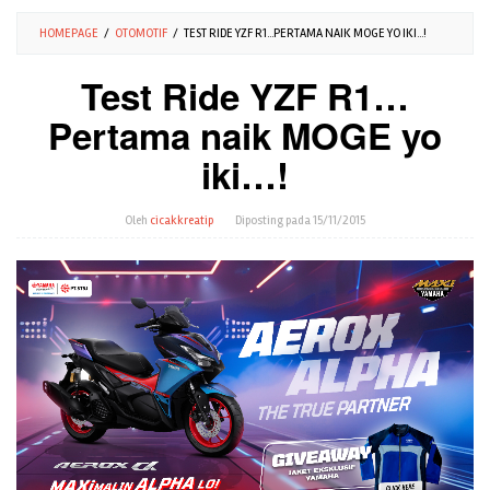
HOMEPAGE
/
OTOMOTIF
/
TEST RIDE YZF R1...PERTAMA NAIK MOGE YO IKI...!
Test Ride YZF R1…
Pertama naik MOGE yo
iki…!
Oleh
cicakkreatip
Diposting pada
15/11/2015