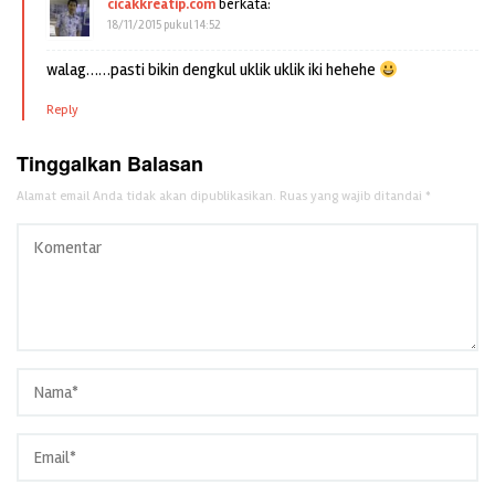
cicakkreatip.com
berkata:
18/11/2015 pukul 14:52
walag……pasti bikin dengkul uklik uklik iki hehehe
Reply
Tinggalkan Balasan
Alamat email Anda tidak akan dipublikasikan.
Ruas yang wajib ditandai
*