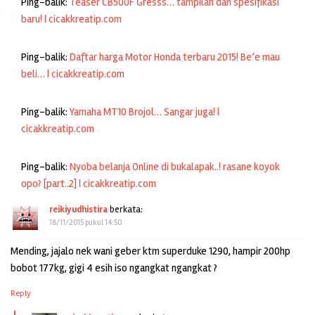
Ping-balik:
Teaser CB500F Gresss… tampilan dan spesifikasi
baru! | cicakkreatip.com
Ping-balik:
Daftar harga Motor Honda terbaru 2015! Be’e mau
beli… | cicakkreatip.com
Ping-balik:
Yamaha MT10 Brojol… Sangar juga! |
cicakkreatip.com
Ping-balik:
Nyoba belanja Online di bukalapak..! rasane koyok
opo? [part..2] | cicakkreatip.com
reikiyudhistira
berkata:
18/11/2015 pukul 14:50
Mending, jajalo nek wani geber ktm superduke 1290, hampir 200hp
bobot 177kg, gigi 4 esih iso ngangkat ngangkat ?
Reply