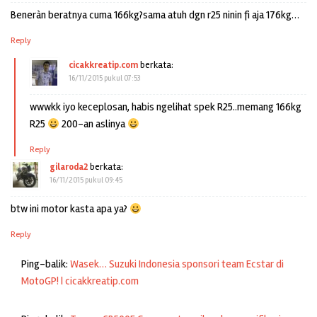
Beneràn beratnya cuma 166kg?sama atuh dgn r25 ninin fi aja 176kg…
Reply
cicakkreatip.com
berkata:
16/11/2015 pukul 07:53
wwwkk iyo keceplosan, habis ngelihat spek R25..memang 166kg
R25
200-an aslinya
Reply
gilaroda2
berkata:
16/11/2015 pukul 09:45
btw ini motor kasta apa ya?
Reply
Ping-balik:
Wasek… Suzuki Indonesia sponsori team Ecstar di
MotoGP! | cicakkreatip.com