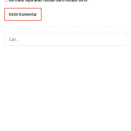
Beritahu saya akan tulisan baru melalui surel.
Cari
untuk: