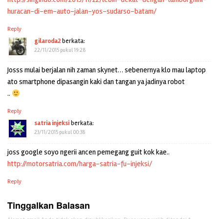
huracan-di-em-auto-jalan-yos-sudarso-batam/
Reply
gilaroda2
berkata:
22/11/2015 pukul 19:28
Josss mulai berjalan nih zaman skynet… sebenernya klo mau laptop
ato smartphone dipasangin kaki dan tangan ya jadinya robot
..
Reply
satria injeksi
berkata:
23/11/2015 pukul 00:38
joss google soyo ngerii ancen pemegang guit kok kae..
http://motorsatria.com/harga-satria-fu-injeksi/
Reply
Tinggalkan Balasan