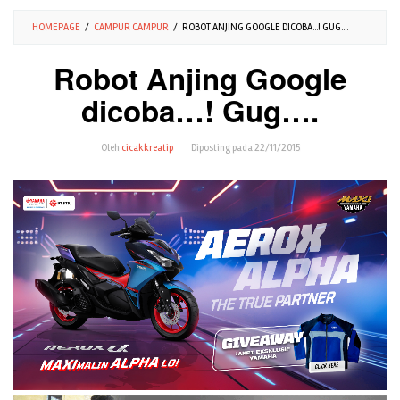
HOMEPAGE
/
CAMPUR CAMPUR
/
ROBOT ANJING GOOGLE DICOBA...! GUG....
Robot Anjing Google
dicoba…! Gug….
Oleh
cicakkreatip
Diposting pada
22/11/2015