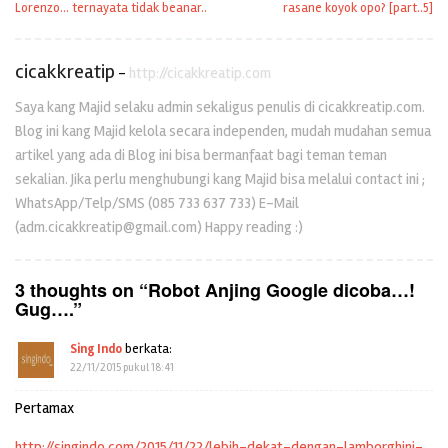
pos
Lorenzo… ternayata tidak beanar..
rasane koyok opo? [part..5]
cicakkreatip
-
http://cicakkreatip.com
Saya kang Majid selaku admin sekaligus penulis di cicakkreatip.com.
Blog ini kang Majid kelola secara independen, mudah mudahan semua
artikel yang ada di Blog ini bisa bermanfaat bagi teman teman
sekalian. Jika perlu menghubungi kang Majid bisa melalui contact ini ;
WhatsApp/Telp/SMS (085 733 637 733) E-Mail
(adm.cicakkreatip@gmail.com) Happy reading :)
3 thoughts on “
Robot Anjing Google dicoba…!
Gug….
”
Sing Indo
berkata:
22/11/2015 pukul 18:41
Pertamax
http://singindo.com/2015/11/22/lebih-dekat-dengan-lamborghini-