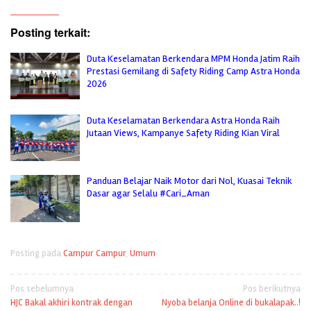
Posting terkait:
Duta Keselamatan Berkendara MPM Honda Jatim Raih
Prestasi Gemilang di Safety Riding Camp Astra Honda
2026
Duta Keselamatan Berkendara Astra Honda Raih
Jutaan Views, Kampanye Safety Riding Kian Viral
Panduan Belajar Naik Motor dari Nol, Kuasai Teknik
Dasar agar Selalu #Cari_Aman
Posting pada
Campur Campur
,
Umum
Navigasi
Pos sebelumnya
Pos berikutnya
HJC Bakal akhiri kontrak dengan
Nyoba belanja Online di bukalapak..!