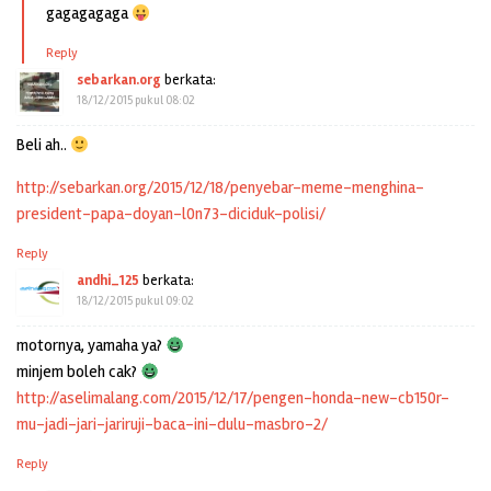
gagagagaga
Reply
sebarkan.org
berkata:
18/12/2015 pukul 08:02
Beli ah..
http://sebarkan.org/2015/12/18/penyebar-meme-menghina-
president-papa-doyan-l0n73-diciduk-polisi/
Reply
andhi_125
berkata:
18/12/2015 pukul 09:02
motornya, yamaha ya?
minjem boleh cak?
http://aselimalang.com/2015/12/17/pengen-honda-new-cb150r-
mu-jadi-jari-jariruji-baca-ini-dulu-masbro-2/
Reply