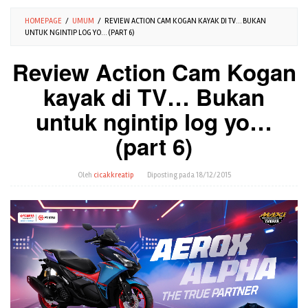
HOMEPAGE
/
UMUM
/
REVIEW ACTION CAM KOGAN KAYAK DI TV… BUKAN
UNTUK NGINTIP LOG YO… (PART 6)
Review Action Cam Kogan
kayak di TV… Bukan
untuk ngintip log yo…
(part 6)
Oleh
cicakkreatip
Diposting pada
18/12/2015