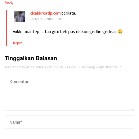
Reply
cicakkreatip.com
berkata:
18/12/2015 pukul 15:09
wikk…mantep…..tau gitu beli pas diskon gedhe gedean
Reply
Tinggalkan Balasan
Alamat email Anda tidak akan dipublikasikan.
Ruas yang wajib ditandai
*