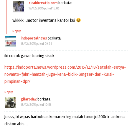
cicakkreatip.com
berkata:
18/12/2015 pukul 15:06
wkkkk…motor inventaris kantor kui
Reply
indoportalnews
berkata:
18/12/2015 pukul 09:29
iki cocok gawe touring sisuk
https://indoportalnews.wordpress.com/2015/12/18/setelah-setya-
novanto-fahri-hamzah-juga-kena-bidik-lengser-dari-kursi-
pimpinan-dpr/
Reply
gilaroda2
berkata:
18/12/2015 pukul 10:56
Josss, btw pas harbolnas kemaren hrg malah turun jd 200rb-an kena
diskon abis…