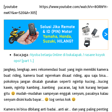
[youtube https://www.youtube.com/watch?v=8ORhFH-
nwKY&w=520&h=305]
Baca juga :
Nyoba belanja Online di bukalapak..! rasane koyok
opo? [part 1..]
Jangkep, lengkap..wes rekomendasi buat yang ingin memiliki kamera
buat riding, kamera buat ngerekam disaat riding, apa saja bisa…
pokoknya jangan disalah gunakan seperti ngintip kucing….kucing
kawin, ngintip kambing…kambing pacaran, lag kok kurang kerjaan
gitu
mudah-mudahan sampeyan enggak senyum, pasalnya kalau
senyum disini kudu bayar…
log serius kok
Kamera ini bisa dibilang anti badai…anti air… dan yang paling penting