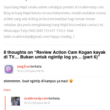
Saya kang Majid selaku admin sekaligus penulis di cicakkreatip.com.
Blog ini kang Majid kelola secara independen, mudah mudahan semua
artikel yang ada di Blog ini bisa bermanfaat bagi teman teman
sekalian. Jika perlu menghubungi kang Majid bisa melalui contact ini ;
WhatsApp/Telp/SMS (085 733 637 733) E-Mail
(adm.cicakkreatip@gmail.com) Happy reading :)
8 thoughts on “
Review Action Cam Kogan kayak
di TV… Bukan untuk ngintip log yo… (part 6)
”
Jungfrau
berkata:
18/12/2015 pukul 08:00
ehemmmm.. buat ngintip di kampus ya mas?
Reply
cicakkreatip.com
berkata:
18/12/2015 pukul 08:03