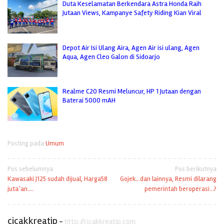
Duta Keselamatan Berkendara Astra Honda Raih
Jutaan Views, Kampanye Safety Riding Kian Viral
Depot Air Isi Ulang Aira, Agen Air isi ulang, Agen
Aqua, Agen Cleo Galon di Sidoarjo
Realme C20 Resmi Meluncur, HP 1 Jutaan dengan
Baterai 5000 mAH
Posting pada
Umum
Navigasi
Pos sebelumnya
Pos berikutnya
Kawasaki J125 sudah dijual, Harga58
Gojek…dan lainnya, Resmi dilarang
pos
juta’an….
pemerintah beroperasi…?
cicakkreatip
-
http://cicakkreatip.com