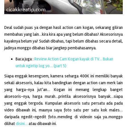
Deal sudah puas ya dengan hasil action cam kogan, sekarang giliran
membahas yang lain…kira kira apa yang belum dibahas? Aksesorisnya
kayaknya belum ya? Sudah dibahas, tapi belum dibahas secara detail,
jadinya monggo dibahas biar jangkep pembahasannya.
Baca juga :
Review Action Cam Kogan kayak di TV… Bukan
untuk ngintip log yo… (part 5)
Siapa enggak kesengsem, kamera seharga 400K ini memiliki banyak
sekali aksesoris, kalau kita bandingkan dengan action cam merk lain
yang harga-nya jut’an… Kogan ini menang lengkap banget
aksesoris-nya, harga murah…printila aksesorisnya banyak…siapa
yang enggak tergoda. Kumpulan aksesoris satu persatu ada pada
video dibawah ini, maunya saya foto satu per satu kok males…
daripada ngedit-ngedit foto..mending di videoin saja ya..monggo
dilihat
disini…
atau dibawah ini.