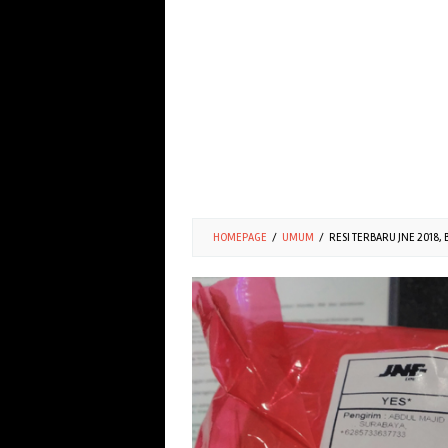
HOMEPAGE
/
UMUM
/
RESI TERBARU JNE 2018, B