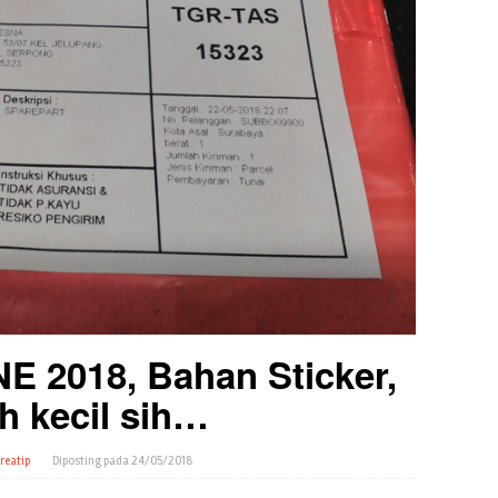
NE 2018, Bahan Sticker,
h kecil sih…
reatip
Diposting pada
24/05/2018