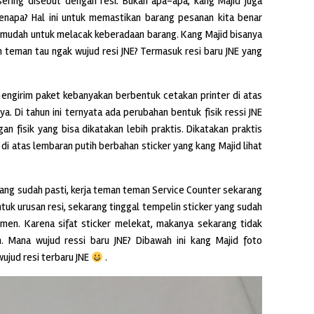
sering disebut dengan resi
.
Bukan apa-apa, kang Majid juga
enapa? Hal ini untuk memastikan barang pesanan kita benar
ih mudah untuk melacak keberadaan barang. Kang Majid bisanya
an teman tau ngak wujud resi JNE? Termasuk resi baru JNE yang
 mengirim paket kebanyakan berbentuk cetakan printer di atas
ya. Di tahun ini ternyata ada perubahan bentuk fisik ressi JNE
n fisik yang bisa dikatakan lebih praktis. Dikatakan praktis
 di atas lembaran putih berbahan sticker yang kang Majid lihat
 Yang sudah pasti, kerja teman teman Service Counter sekarang
tuk urusan resi, sekarang tinggal tempelin sticker yang sudah
en. Karena sifat sticker melekat, makanya sekarang tidak
m. Mana wujud ressi baru JNE? Dibawah ini kang Majid foto
ujud resi terbaru JNE
.