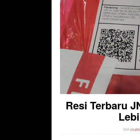
Resi Terbaru J
Lebi
Oleh
cicakk