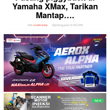
Yamaha XMax, Tarikan
Mantap….
Oleh
cicakkreatip
Diposting pada
12/05/2018