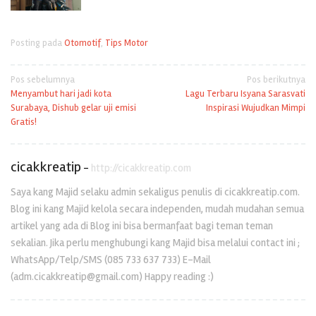
Posting pada
Otomotif
,
Tips Motor
Navigasi
Pos sebelumnya
Pos berikutnya
Menyambut hari jadi kota
Lagu Terbaru Isyana Sarasvati
pos
Surabaya, Dishub gelar uji emisi
Inspirasi Wujudkan Mimpi
Gratis!
cicakkreatip
-
http://cicakkreatip.com
Saya kang Majid selaku admin sekaligus penulis di cicakkreatip.com.
Blog ini kang Majid kelola secara independen, mudah mudahan semua
artikel yang ada di Blog ini bisa bermanfaat bagi teman teman
sekalian. Jika perlu menghubungi kang Majid bisa melalui contact ini ;
WhatsApp/Telp/SMS (085 733 637 733) E-Mail
(adm.cicakkreatip@gmail.com) Happy reading :)