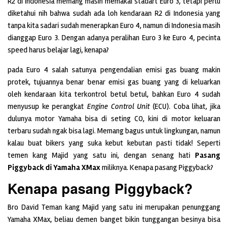
R2 di Indonesia memang masih memakai stadart Euro 3, tetapi perlu
diketahui nih bahwa sudah ada loh kendaraan R2 di Indonesia yang
tanpa kita sadari sudah menerapkan Euro 4, namun di Indonesia masih
dianggap Euro 3. Dengan adanya peralihan Euro 3 ke Euro 4, pecinta
speed harus belajar lagi, kenapa?
pada Euro 4 salah satunya pengendalian emisi gas buang makin
protek, tujuannya benar benar emisi gas buang yang di keluarkan
oleh kendaraan kita terkontrol betul betul, bahkan Euro 4 sudah
menyusup ke perangkat
Engine Control Unit
(ECU). Coba lihat, jika
dulunya motor Yamaha bisa di seting CO, kini di motor keluaran
terbaru sudah ngak bisa lagi. Memang bagus untuk lingkungan, namun
kalau buat bikers yang suka kebut kebutan pasti tidak! Seperti
temen kang Majid yang satu ini, dengan senang hati
Pasang
Piggyback di Yamaha XMax
miliknya. Kenapa pasang Piggyback?
Kenapa pasang Piggyback?
Bro David Teman kang Majid yang satu ini merupakan penunggang
Yamaha XMax, beliau demen banget bikin tunggangan besinya bisa