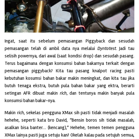
Ingat, saat itu sebelum pemasangan Piggyback dan sesudah
pemasangan telah di ambil data nya melalui
Dyntotest
. Jadi tau
selisih powernya, dari awal (saat kondisi drop) dan sesudah pasang.
Terus bagaimana dengan konsumsi bahan bakarnya terkait dengan
pemasangan piggyback? Kita tau pasang knalpot racing pasti
kebutuhan kosumsi bahan bakar makin meningkat, dan kita tau jika
butuh tenaga ekstra, butuh pula bahan bakar yang ektra, berarti
setingan AFR dibuat makin
rich
, dan tentunya makin banyak pula
konsumsi bahan bakar-nya.
Makin
rich
, sekelas pengguna XMax sih pasti tidak menjadi masalah
hehehe, seperti kata bro David, “Bensin boros sih tidak masalah,
asalkan bisa banter… (kencang),” Hehehe, temen temen pengguna
XMax lainya pasti juga setuju kan? Okelah kalau pada setujuh semua,