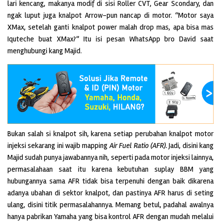
lari kencang, makanya modif di sisi Roller CVT, Gear Scondary, dan
ngak luput juga knalpot Arrow-pun nancap di motor. “Motor saya
XMax, setelah ganti knalpot power malah drop mas, apa bisa mas
Iquteche buat XMax?” Itu isi pesan WhatsApp bro David
saat
menghubungi kang Majid.
Bukan salah si knalpot sih, karena setiap perubahan knalpot motor
injeksi sekarang ini wajib mapping
Air Fuel Ratio (AFR).
Jadi, disini kang
Majid sudah punya jawabannya nih, seperti pada motor injeksi lainnya,
permasalahaan saat itu karena kebutuhan suplay BBM yang
hubungannya sama AFR tidak bisa terpenuhi dengan baik dikarena
adanya ubahan di sektor knalpot, dan pastinya AFR harus di seting
ulang, disini titik permasalahannya. Memang betul, padahal awalnya
hanya pabrikan Yamaha yang bisa kontrol AFR dengan mudah melalui