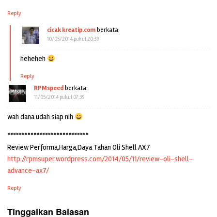
Reply
cicak kreatip.com
berkata:
10/05/2014 pukul 20:39
heheheh
Reply
RPMspeed
berkata:
11/05/2014 pukul 07:39
wah dana udah siap nih
****************************
Review Performa,Harga,Daya Tahan Oli Shell AX7
http://rpmsuper.wordpress.com/2014/05/11/review-oli-shell-
advance-ax7/
Reply
Tinggalkan Balasan