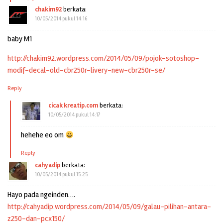
chakim92
berkata:
10/05/2014 pukul 14:16
baby M1
http://chakim92.wordpress.com/2014/05/09/pojok-sotoshop-
modif-decal-old-cbr250r-livery-new-cbr250r-se/
Reply
cicak kreatip.com
berkata:
10/05/2014 pukul 14:17
hehehe eo om
Reply
cahyadip
berkata:
10/05/2014 pukul 15:25
Hayo pada ngeinden….
http://cahyadip.wordpress.com/2014/05/09/galau-pilihan-antara-
z250-dan-pcx150/