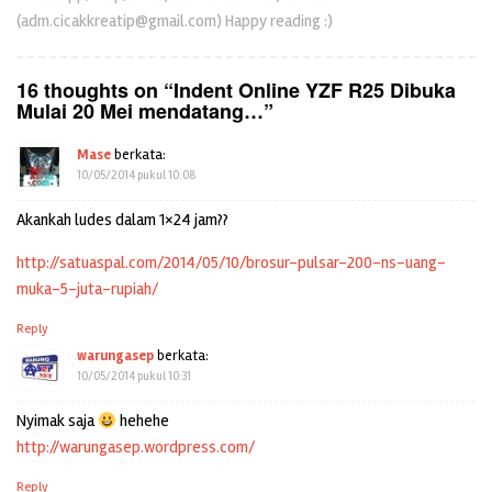
(adm.cicakkreatip@gmail.com) Happy reading :)
16 thoughts on “
Indent Online YZF R25 Dibuka
Mulai 20 Mei mendatang…
”
Mase
berkata:
10/05/2014 pukul 10:08
Akankah ludes dalam 1×24 jam??
http://satuaspal.com/2014/05/10/brosur-pulsar-200-ns-uang-
muka-5-juta-rupiah/
Reply
warungasep
berkata:
10/05/2014 pukul 10:31
Nyimak saja
hehehe
http://warungasep.wordpress.com/
Reply