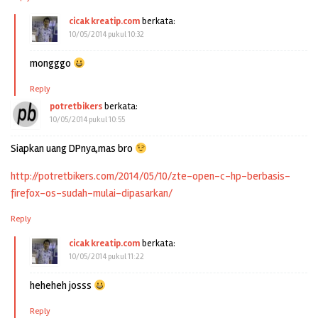
cicak kreatip.com
berkata:
10/05/2014 pukul 10:32
mongggo
Reply
potretbikers
berkata:
10/05/2014 pukul 10:55
Siapkan uang DPnya,mas bro
http://potretbikers.com/2014/05/10/zte-open-c-hp-berbasis-
firefox-os-sudah-mulai-dipasarkan/
Reply
cicak kreatip.com
berkata:
10/05/2014 pukul 11:22
heheheh josss
Reply