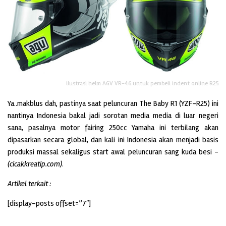
ilustrasi helm AGV VR-46 untuk pembeli indent online R25
Ya..makblus dah, pastinya saat peluncuran The Baby R1 (YZF-R25) ini
nantinya Indonesia bakal jadi sorotan media media di luar negeri
sana, pasalnya motor fairing 250cc Yamaha ini terbilang akan
dipasarkan secara global, dan kali ini Indonesia akan menjadi basis
produksi massal sekaligus start awal peluncuran sang kuda besi –
(cicakkreatip.com)
.
Artikel terkait :
[display-posts offset=”7″]