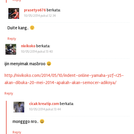
prasetyo676
berkata:
10/05/2014 pukul 12:34
Duite kang..
Reply
nivikoko
berkata:
10/05/2014 pukul 13:40
ijin menyimak masbroo
http://nivikoko.com/2014/05/10/indent-online-yamaha-yzf-r25-
akan-dibuka-20-mei-2014-apakah-akan-semocer-adiknya/
Reply
cicak kreatip.com
berkata:
10/05/2014 pukul 13:44
mongggo nro..
Reply