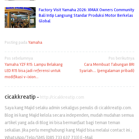
Factory Visit Yamaha 2026: XMAX Owners Community
Bali Intip Langsung Standar Produksi Motor Berkelas
Global
Posting pada
Yamaha
Navigasi
Pos sebelumnya
Pos berikutnya
Yamaha YZF R15: Lampu Belakang
Cara Membuat Tabungan BRI
pos
LED R15 bisa jadi referensi untuk
Syariah…. (pengalaman pribadi)
modifikasi v-ixion…
cicakkreatip
-
http://cicakkreatip.com
Saya kang Majid selaku admin sekaligus penulis di cicakkreatip.com.
Blog ini kang Majid kelola secara independen, mudah mudahan semua
artikel yang ada di Blog ini bisa bermanfaat bagi teman teman
sekalian. Jika perlu menghubungi kang Majid bisa melalui contact ini ;
WhatsApp/Telp/SMS (085 733 637 733) E-Mail