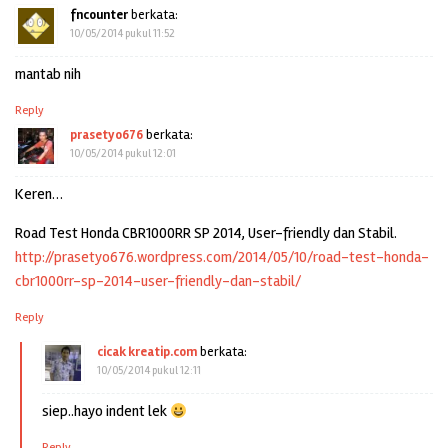
fncounter
berkata:
10/05/2014 pukul 11:52
mantab nih
Reply
prasetyo676
berkata:
10/05/2014 pukul 12:01
Keren…
Road Test Honda CBR1000RR SP 2014, User-friendly dan Stabil.
http://prasetyo676.wordpress.com/2014/05/10/road-test-honda-
cbr1000rr-sp-2014-user-friendly-dan-stabil/
Reply
cicak kreatip.com
berkata:
10/05/2014 pukul 12:11
siep..hayo indent lek
Reply