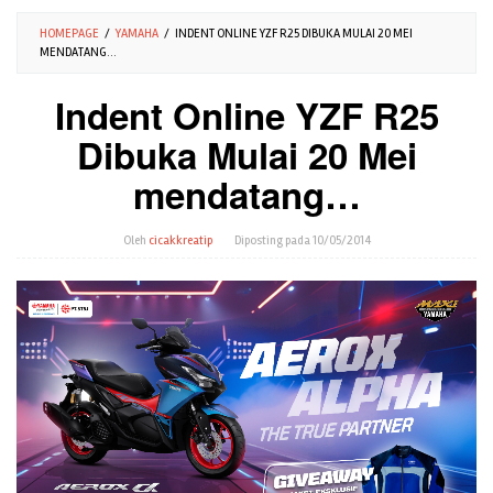
HOMEPAGE
/
YAMAHA
/
INDENT ONLINE YZF R25 DIBUKA MULAI 20 MEI
MENDATANG…
Indent Online YZF R25
Dibuka Mulai 20 Mei
mendatang…
Oleh
cicakkreatip
Diposting pada
10/05/2014