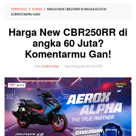
HOMEPAGE
/
HONDA
/
HARGA NEW CBR250RR DI ANGKA 60 JUTA?
KOMENTARMU GAN!
Harga New CBR250RR di
angka 60 Juta?
Komentarmu Gan!
Oleh
cicakkreatip
Diposting pada
02/10/2015