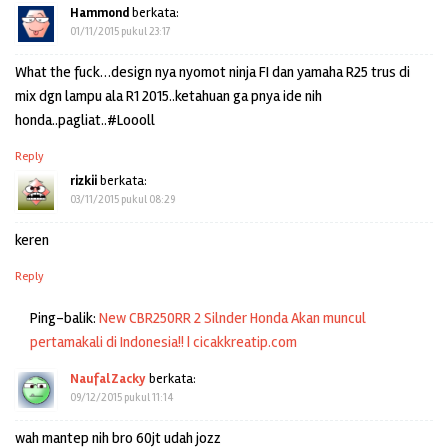
Hammond
berkata:
01/11/2015 pukul 23:17
What the fuck…design nya nyomot ninja FI dan yamaha R25 trus di
mix dgn lampu ala R1 2015..ketahuan ga pnya ide nih
honda..pagliat..#Loooll
Reply
rizkii
berkata:
03/11/2015 pukul 08:29
keren
Reply
Ping-balik:
New CBR250RR 2 Silnder Honda Akan muncul
pertamakali di Indonesia!! | cicakkreatip.com
Naufal Zacky
berkata:
09/12/2015 pukul 11:14
wah mantep nih bro 60jt udah jozz