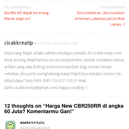
Navigasi
Pos sebelumnya
Pos berikutnya
Jika Mio M3 diajak berenang…
Desa kelahiran.. Jika matahari
pos
Masuk angin yo?
terbenam, jalannya persis Mati
Lampu…!
cicakkreatip
-
http://cicakkreatip.com
Saya kang Majid selaku admin sekaligus penulis di cicakkreatip.com.
Blog ini kang Majid kelola secara independen, mudah mudahan semua
artikel yang ada di Blog ini bisa bermanfaat bagi teman teman
sekalian. Jika perlu menghubungi kang Majid bisa melalui contact ini ;
WhatsApp/Telp/SMS (085 733 637 733) E-Mail
(adm.cicakkreatip@gmail.com) Happy reading :)
12 thoughts on “
Harga New CBR250RR di angka
60 Juta? Komentarmu Gan!
”
wanto
berkata:
02/10/2015 pukul 13:31