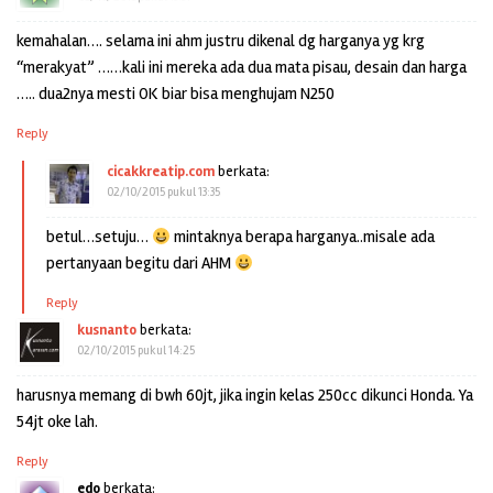
kemahalan…. selama ini ahm justru dikenal dg harganya yg krg
“merakyat” ……kali ini mereka ada dua mata pisau, desain dan harga
….. dua2nya mesti OK biar bisa menghujam N250
Reply
cicakkreatip.com
berkata:
02/10/2015 pukul 13:35
betul…setuju…
mintaknya berapa harganya..misale ada
pertanyaan begitu dari AHM
Reply
kusnanto
berkata:
02/10/2015 pukul 14:25
harusnya memang di bwh 60jt, jika ingin kelas 250cc dikunci Honda. Ya
54jt oke lah.
Reply
edo
berkata: