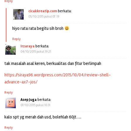
Reply
cicakkreatip.com
berkata:
05/10/2015 pukul 07:19
hiyo rata rata begitu sih broh
Reply
Irzaraya
berkata:
04/10/2015 pukul 19:21
tak masalah asal keren, berkualitas dan fitur berlimpah
https://siraya96.wordpress.com/2015/10/04/review-shell-
advance-ax7-jos/
Reply
Asep Juga
berkata:
07/10/2015 pukul 10:31
kalo spt yg merah dah usd, bolehlah 60jt…..
Reply