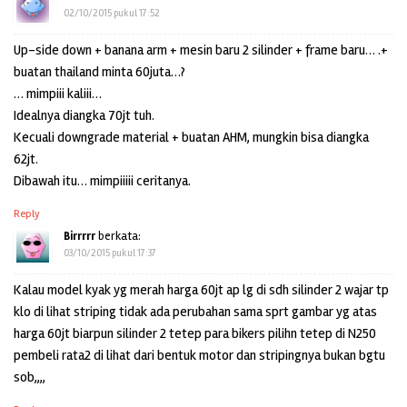
02/10/2015 pukul 17:52
Up-side down + banana arm + mesin baru 2 silinder + frame baru… .+
buatan thailand minta 60juta…?
… mimpiii kaliii…
Idealnya diangka 70jt tuh.
Kecuali downgrade material + buatan AHM, mungkin bisa diangka
62jt.
Dibawah itu… mimpiiiii ceritanya.
Reply
Birrrrr
berkata:
03/10/2015 pukul 17:37
Kalau model kyak yg merah harga 60jt ap lg di sdh silinder 2 wajar tp
klo di lihat striping tidak ada perubahan sama sprt gambar yg atas
harga 60jt biarpun silinder 2 tetep para bikers pilihn tetep di N250
pembeli rata2 di lihat dari bentuk motor dan stripingnya bukan bgtu
sob,,,,