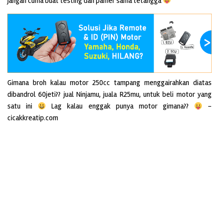
jangan cuma buat testing dan pamer sama tetangga
Gimana broh kalau motor 250cc tampang menggairahkan diatas
dibandrol 60jeti?? jual Ninjamu, juala R25mu, untuk beli motor yang
satu ini
Lag kalau enggak punya motor gimana??
–
cicakkreatip.com