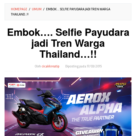
HOMEPAGE
/
UMUM
/
EMBOK.... SELFIE PAYUDARA JADI TREN WARGA
THAILAND...!!
Embok…. Selfie Payudara
jadi Tren Warga
Thailand…!!
Oleh
cicakkreatip
Diposting pada
17/03/2015