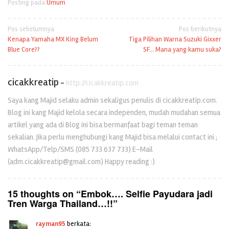
Posting pada
Umum
Navigasi
Pos sebelumnya
Pos berikutnya
Kenapa Yamaha MX King Belum
Tiga Pilihan Warna Suzuki Gixxer
pos
Blue Core??
SF… Mana yang kamu suka?
cicakkreatip
-
http://cicakkreatip.com
Saya kang Majid selaku admin sekaligus penulis di cicakkreatip.com.
Blog ini kang Majid kelola secara independen, mudah mudahan semua
artikel yang ada di Blog ini bisa bermanfaat bagi teman teman
sekalian. Jika perlu menghubungi kang Majid bisa melalui contact ini ;
WhatsApp/Telp/SMS (085 733 637 733) E-Mail
(adm.cicakkreatip@gmail.com) Happy reading :)
15 thoughts on “
Embok…. Selfie Payudara jadi
Tren Warga Thailand…!!
”
rayman95
berkata: