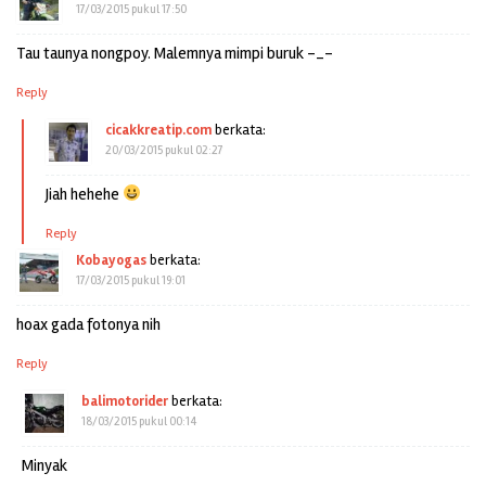
17/03/2015 pukul 17:50
Tau taunya nongpoy. Malemnya mimpi buruk -_-
Reply
cicakkreatip.com
berkata:
20/03/2015 pukul 02:27
Jiah hehehe
Reply
Kobayogas
berkata:
17/03/2015 pukul 19:01
hoax gada fotonya nih
Reply
balimotorider
berkata:
18/03/2015 pukul 00:14
Minyak