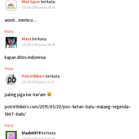
Mas Sayur
berkata:
20/03/2015 pukul 08:15
wooh…memicu …
Reply
Mase
berkata:
20/03/2015 pukul 08:36
kapan ditiru indonesia
Reply
PotretBikers
berkata:
20/03/2015 pukul 12:11
paling juga kw-kw’am
potretbikers.com/2015/03/20/pos-ketan-batu-malang-legenda-
1967-kwb/
Reply
blade6978
berkata:
25/03/2015 pukul 10:06