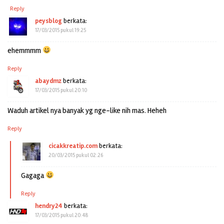
Reply
peysblog
berkata:
17/03/2015 pukul 19:25
ehemmmm
Reply
abaydmz
berkata:
17/03/2015 pukul 20:10
Waduh artikel nya banyak yg nge-like nih mas. Heheh
Reply
cicakkreatip.com
berkata:
20/03/2015 pukul 02:26
Gagaga
Reply
hendry24
berkata:
17/03/2015 pukul 20:48