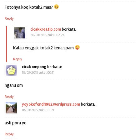
Fotonya koq kotak2 mas?
Reply
cicakkreatip.com
berkata:
20/03/2015 pukul 02:26
Kalau enggak kotak2 kena spam
Reply
cicak ompong
berkata:
18/03/2015 pukul 00:11
nganu om
Reply
yoyokefendi1982.wordpress.com
berkata:
18/03/2015 pukul 11:59
asli pora yo
Reply