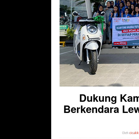
Dukung Kam
Berkendara Lew
Oleh
cicakk