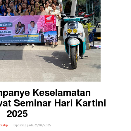
panye Keselamatan
at Seminar Hari Kartini
2025
reatip
Diposting pada
25/04/2025