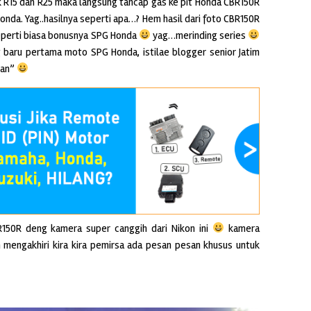
 R15 dan R25 maka langsung tancap gas ke pit Honda CBR150R
Honda. Yag..hasilnya seperti apa…? Hem hasil dari foto CBR150R
eperti biasa bonusnya SPG Honda
yag…merinding series
baru pertama moto SPG Honda, istilae blogger senior Jatim
gan”
R150R deng kamera super canggih dari Nikon ini
kamera
 mengakhiri kira kira pemirsa ada pesan pesan khusus untuk