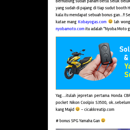
Berhubung sudah paham betul seluk beluk
yang sudah di pajang di tiap sudut booth 
kala itu mendapat sebuah bonus gan…!! S
katae mang
Kobayogas.com
lah wong 
nyobamoto.com
itu adalah “Nyoba Moto 
Yag….itulah jepretan pertama Honda CB
pocket Nikon Coolpix S3500, ok..sebelum
kang Majid
– cicakkreatip.com
# bonus SPG Yamaha Gan