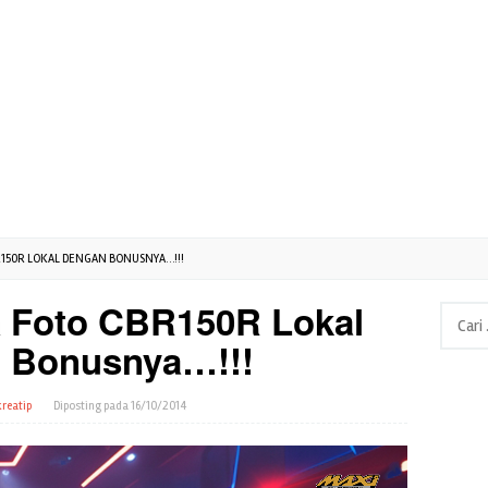
R150R LOKAL DENGAN BONUSNYA…!!!
a Foto CBR150R Lokal
Cari
untuk:
 Bonusnya…!!!
reatip
Diposting pada
16/10/2014