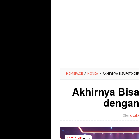
HOMEPAGE
/
HONDA
/
AKHIRNYA BISA FOTO CB
Akhirnya Bis
dengan
Oleh
cicakk