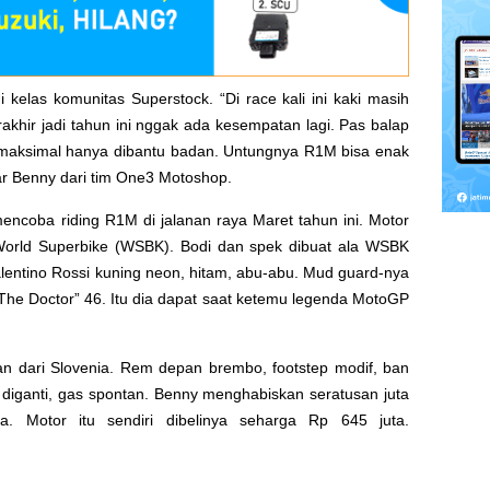
 kelas komunitas Superstock. “Di race kali ini kaki masih
rakhir jadi tahun ini nggak ada kesempatan lagi. Pas balap
a maksimal hanya dibantu badan. Untungnya R1M bisa enak
ar Benny dari tim One3 Motoshop.
mencoba riding R1M di jalanan raya Maret tahun ini. Motor
si World Superbike (WSBK). Bodi dan spek dibuat ala WSBK
ntino Rossi kuning neon, hitam, abu-abu. Mud guard-nya
“The Doctor” 46. Itu dia dapat saat ketemu legenda MotoGP
san dari Slovenia. Rem depan brembo, footstep modif, ban
rem diganti, gas spontan. Benny menghabiskan seratusan juta
ya. Motor itu sendiri dibelinya seharga Rp 645 juta.