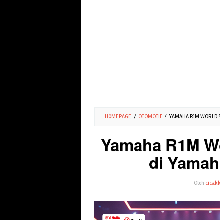
HOMEPAGE
/
OTOMOTIF
/
YAMAHA R1M WORLD S
Yamaha R1M Wo
di Yama
Oleh
cicakk