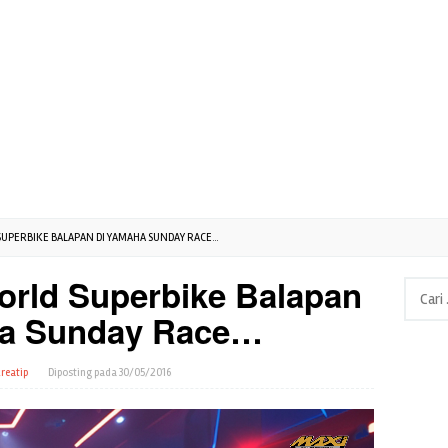
UPERBIKE BALAPAN DI YAMAHA SUNDAY RACE...
rld Superbike Balapan
Cari
untuk:
ha Sunday Race…
reatip
Diposting pada
30/05/2016