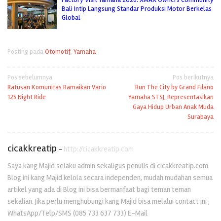
Bali Intip Langsung Standar Produksi Motor Berkelas
Global
Posting pada
Otomotif
,
Yamaha
Navigasi
Pos sebelumnya
Pos berikutnya
Ratusan Komunitas Ramaikan Vario
Run The City by Grand Filano
pos
125 Night Ride
Yamaha STSJ, Representasikan
Gaya Hidup Urban Anak Muda
Surabaya
cicakkreatip
-
http://cicakkreatip.com
Saya kang Majid selaku admin sekaligus penulis di cicakkreatip.com.
Blog ini kang Majid kelola secara independen, mudah mudahan semua
artikel yang ada di Blog ini bisa bermanfaat bagi teman teman
sekalian. Jika perlu menghubungi kang Majid bisa melalui contact ini ;
WhatsApp/Telp/SMS (085 733 637 733) E-Mail