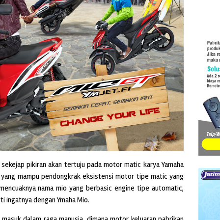
ekejap pikiran akan tertuju pada motor matic karya Yamaha
r yang mampu pendongkrak eksistensi motor tipe matic yang
mencuaknya nama mio yang berbasic engine tipe automatic,
sti ingatnya dengan Ymaha Mio.
 masuk dalam raga manusia, dimana motor keluaran pabrikan