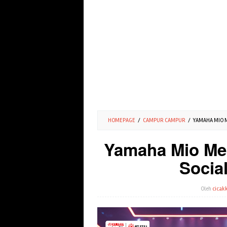
HOMEPAGE
/
CAMPUR CAMPUR
/
YAMAHA MIO 
Yamaha Mio Me
Socia
Oleh
cicakk