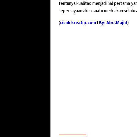
tentunya kualitas menjadi hal pertama y
kepercayaan akan suatu merk akan selalu 
(
cicak kreatip.com
I
By:
Abd.Majid
)