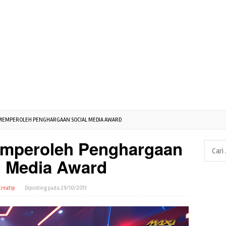
MEMPEROLEH PENGHARGAAN SOCIAL MEDIA AWARD
mperoleh Penghargaan
Cari
untuk:
l Media Award
reatip
Diposting pada
29/10/2013