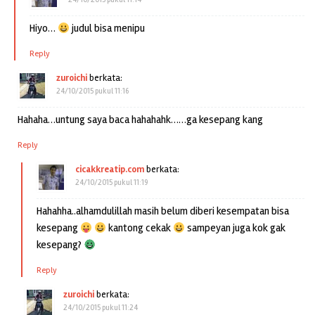
Hiyo…
judul bisa menipu
Reply
zuroichi
berkata:
24/10/2015 pukul 11:16
Hahaha…untung saya baca hahahahk……ga kesepang kang
Reply
cicakkreatip.com
berkata:
24/10/2015 pukul 11:19
Hahahha..alhamdulillah masih belum diberi kesempatan bisa
kesepang
kantong cekak
sampeyan juga kok gak
kesepang?
Reply
zuroichi
berkata:
24/10/2015 pukul 11:24