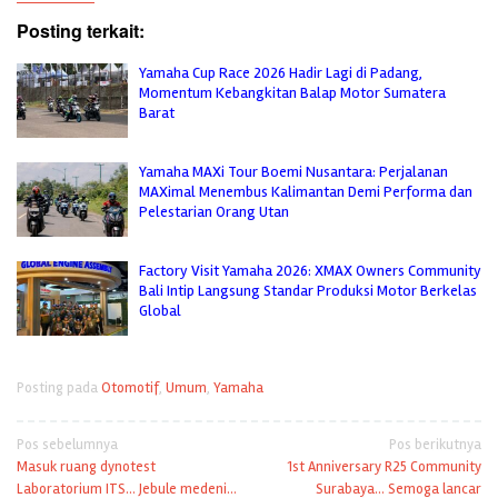
Posting terkait:
Yamaha Cup Race 2026 Hadir Lagi di Padang,
Momentum Kebangkitan Balap Motor Sumatera
Barat
Yamaha MAXi Tour Boemi Nusantara: Perjalanan
MAXimal Menembus Kalimantan Demi Performa dan
Pelestarian Orang Utan
Factory Visit Yamaha 2026: XMAX Owners Community
Bali Intip Langsung Standar Produksi Motor Berkelas
Global
Posting pada
Otomotif
,
Umum
,
Yamaha
Navigasi
Pos sebelumnya
Pos berikutnya
Masuk ruang dynotest
1st Anniversary R25 Community
pos
Laboratorium ITS… Jebule medeni…
Surabaya… Semoga lancar