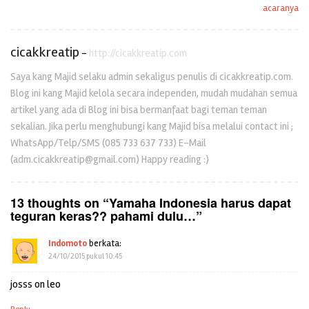
acaranya
cicakkreatip
-
http://cicakkreatip.com
Saya kang Majid selaku admin sekaligus penulis di cicakkreatip.com.
Blog ini kang Majid kelola secara independen, mudah mudahan semua
artikel yang ada di Blog ini bisa bermanfaat bagi teman teman
sekalian. Jika perlu menghubungi kang Majid bisa melalui contact ini ;
WhatsApp/Telp/SMS (085 733 637 733) E-Mail
(adm.cicakkreatip@gmail.com) Happy reading :)
13 thoughts on “
Yamaha Indonesia harus dapat
teguran keras?? pahami dulu…
”
Indomoto
berkata:
24/10/2015 pukul 10:45
josss on leo