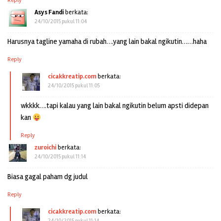
Reply
Asys Fandi
berkata:
24/10/2015 pukul 11:04
Harusnya tagline yamaha di rubah….yang lain bakal ngikutin……haha
Reply
cicakkreatip.com
berkata:
24/10/2015 pukul 11:05
wkkkk….tapi kalau yang lain bakal ngikutin belum apsti didepan
kan
Reply
zuroichi
berkata:
24/10/2015 pukul 11:14
Biasa gagal paham dg judul
Reply
cicakkreatip.com
berkata:
24/10/2015 pukul 11:14