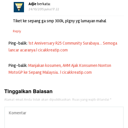
Adjie
berkata:
24/10/2015 pukul 17:22
Tiket ke sepang ga smp 300k, plgny yg lumayan mahal
Reply
Ping-balik:
1st Anniversary R25 Community Surabaya… Semoga
lancar acaranya | cicakkreatip.com
Ping-balik:
Manjakan kosumen, AHM Ajak Konsumen Nonton
MotoGP ke Sepang Malaysia.. | cicakkreatip.com
Tinggalkan Balasan
Alamat email Anda tidak akan dipublikasikan.
Ruas yang wajib ditandai
*