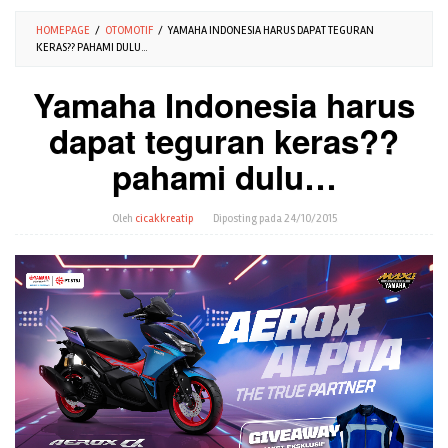
HOMEPAGE
/
OTOMOTIF
/
YAMAHA INDONESIA HARUS DAPAT TEGURAN
KERAS?? PAHAMI DULU...
Yamaha Indonesia harus
dapat teguran keras??
pahami dulu…
Oleh
cicakkreatip
Diposting pada
24/10/2015