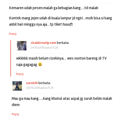
Kemaren udah pesen.malah ga kebagian.kang….td malah
Kontek mang jejen udah di kuala lumpur jd ngiri…msih bisa si kang
anbil hari minggu nya aja…tp tiket huuuft
Reply
cicakkreatip.com
berkata:
24/10/2015 pukul 11:28
wkkkkk masih belum rizekinya… wes nonton bareng di TV
saja gagagag
Reply
zuroichi
berkata:
24/10/2015 pukul 11:34
Mau ga mau kang…..kang khoirul atas aspal jg suruh beliin malah
diem
Reply