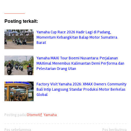
Posting terkait:
Yamaha Cup Race 2026 Hadir Lagi di Padang,
Momentum Kebangkitan Balap Motor Sumatera
Barat
Yamaha MAXi Tour Boemi Nusantara: Perjalanan
MAXimal Menembus Kalimantan Demi Performa dan
Pelestarian Orang Utan
Factory Visit Yamaha 2026: XMAX Owners Community
Bali Intip Langsung Standar Produksi Motor Berkelas
Global
Posting pada
Otomotif
,
Yamaha
Navigasi
Pos sebelumnya
Pos berikutnya