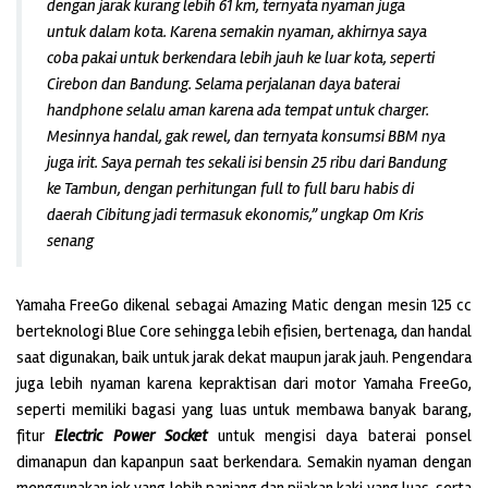
dengan jarak kurang lebih 61 km, ternyata nyaman juga
untuk dalam kota. Karena semakin nyaman, akhirnya saya
coba pakai untuk berkendara lebih jauh ke luar kota, seperti
Cirebon dan Bandung. Selama perjalanan daya baterai
handphone selalu aman karena ada tempat untuk charger.
Mesinnya handal, gak rewel, dan ternyata konsumsi BBM nya
juga irit. Saya pernah tes sekali isi bensin 25 ribu dari Bandung
ke Tambun, dengan perhitungan full to full baru habis di
daerah Cibitung jadi termasuk ekonomis,” ungkap Om Kris
senang
Yamaha FreeGo dikenal sebagai Amazing Matic dengan mesin 125 cc
berteknologi Blue Core sehingga lebih efisien, bertenaga, dan handal
saat digunakan, baik untuk jarak dekat maupun jarak jauh. Pengendara
juga lebih nyaman karena kepraktisan dari motor Yamaha FreeGo,
seperti memiliki bagasi yang luas untuk membawa banyak barang,
fitur
Electric Power Socket
untuk mengisi daya baterai ponsel
dimanapun dan kapanpun saat berkendara. Semakin nyaman dengan
menggunakan jok yang lebih panjang dan pijakan kaki yang luas, serta