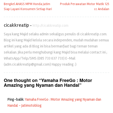
Bengkel AHASS MPM Honda Jatim
Produk Perawatan Motor Matik 125
pos
Siap Layani Konsumen Setiap Hari
cc Andalan
cicakkreatip
-
http://cicakkreatip.com
Saya kang Majid selaku admin sekaligus penulis di cicakkreatip.com.
Blog ini kang Majid kelola secara independen, mudah mudahan semua
artikel yang ada di Blog ini bisa bermanfaat bagi teman teman
sekalian. Jika perlu menghubungi kang Majid bisa melalui contact ini ;
WhatsApp/Telp/SMS (085 733 637 733) E-Mail
(adm.cicakkreatip@gmail.com) Happy reading :)
One thought on “
Yamaha FreeGo : Motor
Amazing yang Nyaman dan Handal
”
Ping-balik:
Yamaha FreeGo : Motor Amazing yang Nyaman dan
Handal - Jatimotoblog