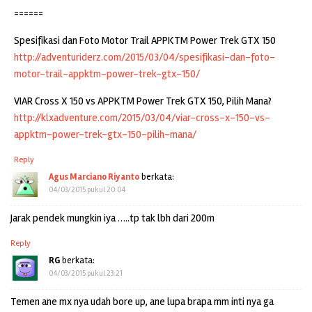
======
Spesifikasi dan Foto Motor Trail APPKTM Power Trek GTX 150
http://adventuriderz.com/2015/03/04/spesifikasi-dan-foto-
motor-trail-appktm-power-trek-gtx-150/
VIAR Cross X 150 vs APPKTM Power Trek GTX 150, Pilih Mana?
http://klxadventure.com/2015/03/04/viar-cross-x-150-vs-
appktm-power-trek-gtx-150-pilih-mana/
Reply
Agus Marciano Riyanto
berkata:
04/03/2015 pukul 20:04
Jarak pendek mungkin iya …..tp tak lbh dari 200m
Reply
RG
berkata:
04/03/2015 pukul 23:21
Temen ane mx nya udah bore up, ane lupa brapa mm inti nya ga