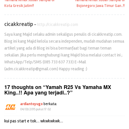
Yamaha Nmax sudah sampai di
Yamaha Nmax sudah sampai di
pos
Kota Gresik Jatim!!
Bojonegoro Jawa Timur Gan..!!
cicakkreatip
-
http://cicakkreatip.com
Saya kang Majid selaku admin sekaligus penulis di cicakkreatip.com.
Blog ini kang Majid kelola secara independen, mudah mudahan semua
artikel yang ada di Blog ini bisa bermanfaat bagi teman teman
sekalian. Jika perlu menghubungi kang Majid bisa melalui contact ini ;
WhatsApp/Telp/SMS (085 733 637 733) E-Mail
(adm.cicakkreatip@gmail.com) Happy reading :)
17 thoughts on “
Yamah R25 Vs Yamaha MX
King..!! Apa yang terjadi..?
”
ardiantoyugo
berkata:
04/03/2015 pukul 17:02
kui pas start e tok… wkwkwkwk…