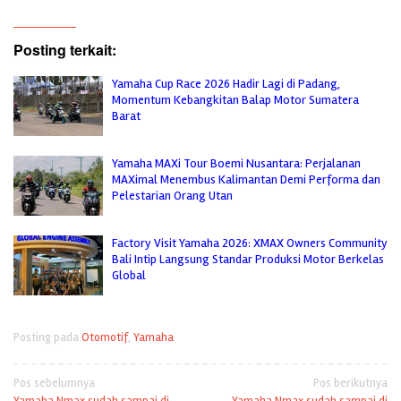
Posting terkait:
Yamaha Cup Race 2026 Hadir Lagi di Padang,
Momentum Kebangkitan Balap Motor Sumatera
Barat
Yamaha MAXi Tour Boemi Nusantara: Perjalanan
MAXimal Menembus Kalimantan Demi Performa dan
Pelestarian Orang Utan
Factory Visit Yamaha 2026: XMAX Owners Community
Bali Intip Langsung Standar Produksi Motor Berkelas
Global
Posting pada
Otomotif
,
Yamaha
Navigasi
Pos sebelumnya
Pos berikutnya