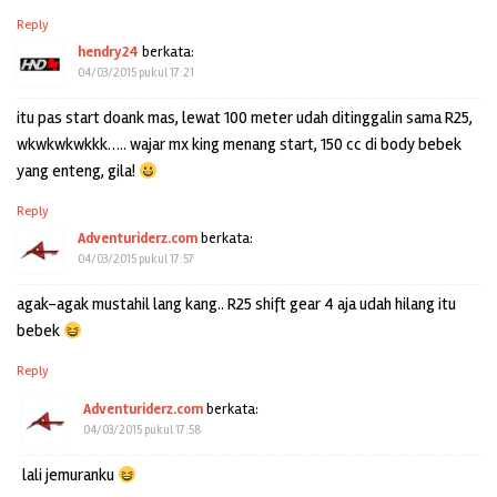
Reply
hendry24
berkata:
04/03/2015 pukul 17:21
itu pas start doank mas, lewat 100 meter udah ditinggalin sama R25,
wkwkwkwkkk….. wajar mx king menang start, 150 cc di body bebek
yang enteng, gila!
Reply
Adventuriderz.com
berkata:
04/03/2015 pukul 17:57
agak-agak mustahil lang kang.. R25 shift gear 4 aja udah hilang itu
bebek
Reply
Adventuriderz.com
berkata:
04/03/2015 pukul 17:58
lali jemuranku