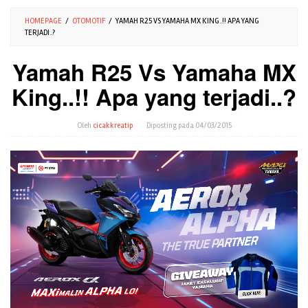
HOMEPAGE
/
OTOMOTIF
/
YAMAH R25 VS YAMAHA MX KING..!! APA YANG
TERJADI..?
Yamah R25 Vs Yamaha MX
King..!! Apa yang terjadi..?
Oleh
cicakkreatip
Diposting pada
04/03/2015