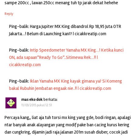
sampe 200cc , lawan 250cc menang tuh tp jarak dekat hehehe
Reply
Ping-balik: Harga Jupiter MX King dibandrol Rp 18,95 Juta OTR
Jakarta…! Belum di Launching kan?? | cicakkreatip.com
Ping-balik:
Intip Speedometer Yamaha MX King…! Ketika kunci
ON, ada sapaan”Ready To Go”..Sitimewa Rek…!! |
cicakkreatip.com
Ping-balik:
Iklan Yamaha MX King kayak gimana ya? Si Komeng
bakal Rubuhin Jembatan engaak nie..!! | cicakkreatip.com
mas eko dok
berkata:
11/03/2015 pukul 12:51
Percaya kang,, liat aja tuh torsi mx king yang gde, bodi ringan, apalagi
ntar banyak anak alayangan yang modif pake ban cacing kurus kering
dan cungkring, dijamin jadi raja jalanan 201m susah diuber, cocok jadi