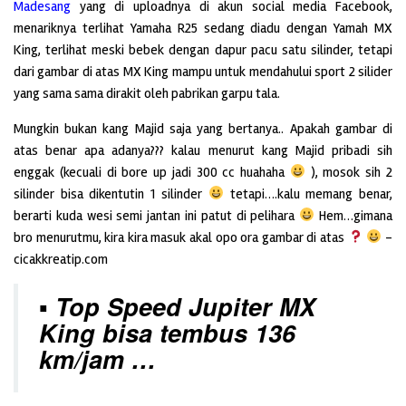
Madesang
yang di uploadnya di akun social media Facebook,
menariknya terlihat Yamaha R25 sedang diadu dengan Yamah MX
King, terlihat meski bebek dengan dapur pacu satu silinder, tetapi
dari gambar di atas MX King mampu untuk mendahului sport 2 silider
yang sama sama dirakit oleh pabrikan garpu tala.
Mungkin bukan kang Majid saja yang bertanya.. Apakah gambar di
atas benar apa adanya??? kalau menurut kang Majid pribadi sih
enggak (kecuali di bore up jadi 300 cc huahaha
), mosok sih 2
silinder bisa dikentutin 1 silinder
tetapi….kalu memang benar,
berarti kuda wesi semi jantan ini patut di pelihara
Hem…gimana
bro menurutmu, kira kira masuk akal opo ora gambar di atas
–
cicakkreatip.com
▪ Top Speed Jupiter MX
King bisa tembus 136
km/jam …