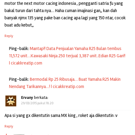
motor the next motor cacing indonesia , pengganti satria fu yang
bakal turun dari tahta nya… Haha cuman imajinasi gan,, kan dah
banyak njmx 135 yang pake ban cacing apa lagi yang 150 ntar, cocok
buat adu kebut,,
Reply
Ping-balik:
Mantap!! Data Penjualan Yamaha R25 Bulan tembus
11,572 unit…Kawasaki Ninja 250 terjual 3,387 unit..Edian R25 Gan!!
| cicakkreatip.com
Ping-balik:
Bermodal Rp 25 Ribusaja… Buat Yamaha R25 Makin
Nendang Tarikannya…! | cicakkreatip.com
Ervany
berkata:
29/03/2015 pukul 18:20
Apa si yang gx dikentutin sama MX king , roket aja dikentutin :v
Reply