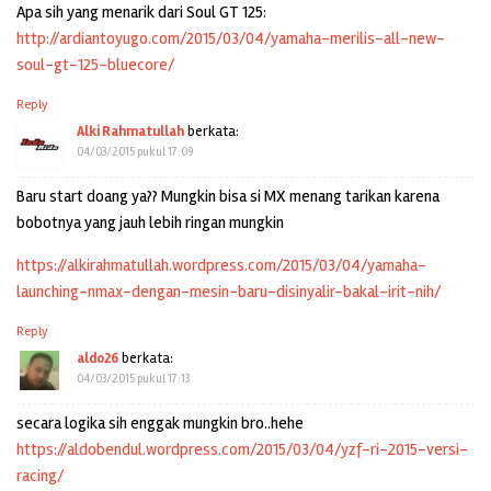
Apa sih yang menarik dari Soul GT 125:
http://ardiantoyugo.com/2015/03/04/yamaha-merilis-all-new-
soul-gt-125-bluecore/
Reply
Alki Rahmatullah
berkata:
04/03/2015 pukul 17:09
Baru start doang ya?? Mungkin bisa si MX menang tarikan karena
bobotnya yang jauh lebih ringan mungkin
https://alkirahmatullah.wordpress.com/2015/03/04/yamaha-
launching-nmax-dengan-mesin-baru-disinyalir-bakal-irit-nih/
Reply
aldo26
berkata:
04/03/2015 pukul 17:13
secara logika sih enggak mungkin bro..hehe
https://aldobendul.wordpress.com/2015/03/04/yzf-ri-2015-versi-
racing/