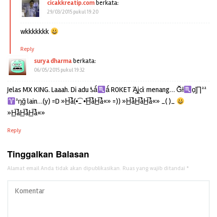
cicakkreatip.com
berkata:
29/03/2015 pukul 19:20
wkkkkkkk
Reply
surya dharma
berkata:
06/05/2015 pukul 19:32
Jelas MX KING. Laaah. Di adu ƾǻ
ǻ ROKET Ά̲̣̥jα̇̇̇ menang… Ğƚ
ɑ̣̣̝̇̇∏ªª
ªŋğ lain…(y) =D »H̲̅å(•͡_ •͡H̲̅åH̲̅å«» =)) »H̲̅åH̲̅åH̲̅å«» _( )_
»H̲̅åH̲̅åH̲̅å«»
Reply
Tinggalkan Balasan
Alamat email Anda tidak akan dipublikasikan.
Ruas yang wajib ditandai
*