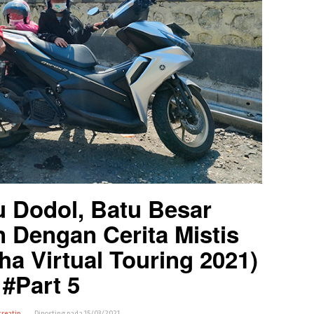
u Dodol, Batu Besar
n Dengan Cerita Mistis
a Virtual Touring 2021)
#Part 5
reatip
Diposting pada
15/03/2021