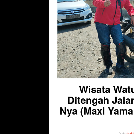
Wisata Wat
Ditengah Jala
Nya (Maxi Yamah
Oleh
cicakk