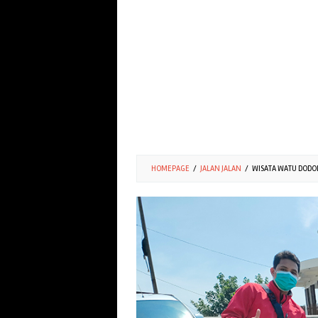
HOMEPAGE
/
JALAN JALAN
/
WISATA WATU DODOL