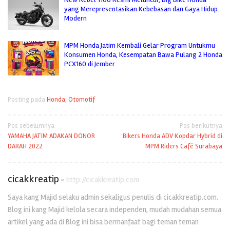
yang Merepresentasikan Kebebasan dan Gaya Hidup
Modern
MPM Honda Jatim Kembali Gelar Program Untukmu
Konsumen Honda, Kesempatan Bawa Pulang 2 Honda
PCX160 di Jember
Posting pada
Honda
,
Otomotif
Navigasi
Pos sebelumnya
Pos berikutnya
YAMAHA JATIM ADAKAN DONOR
Bikers Honda ADV Kopdar Hybrid di
pos
DARAH 2022
MPM Riders Café Surabaya
cicakkreatip
-
http://cicakkreatip.com
Saya kang Majid selaku admin sekaligus penulis di cicakkreatip.com.
Blog ini kang Majid kelola secara independen, mudah mudahan semua
artikel yang ada di Blog ini bisa bermanfaat bagi teman teman