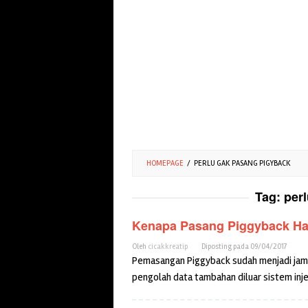
HOMEPAGE
/
PERLU GAK PASANG PIGYBACK
Tag:
per
Kenapa Pasang Piggyback Ha
Oleh
cicakkreatip
Diposting pada
09/04/2017
Pemasangan Piggyback sudah menjadi jamur
pengolah data tambahan diluar sistem inj