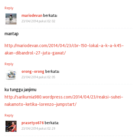
Reply
mariodevan
berkata:
23/04/2014 pukul 02:02
mantap
http://mariodevan.com/2014/04/23/cbr-150-lokal-a-k-a-k45-
akan-dibandrol-27-juta-gawat/
Reply
orong-orong
berkata:
23/04/2014 pukul 02:05
ku tunggu janjimu
http://sarikurnia980.wordpress.com/2014/04/23/reaksi-suhei-
nakamoto-ketika-lorenzo-jumpstart/
Reply
prasetyo676
berkata:
23/04/2014 pukul 02:29