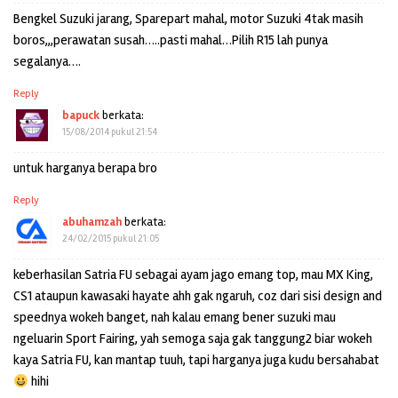
Bengkel Suzuki jarang, Sparepart mahal, motor Suzuki 4tak masih
boros,,,perawatan susah…..pasti mahal…Pilih R15 lah punya
segalanya….
Reply
bapuck
berkata:
15/08/2014 pukul 21:54
untuk harganya berapa bro
Reply
abuhamzah
berkata:
24/02/2015 pukul 21:05
keberhasilan Satria FU sebagai ayam jago emang top, mau MX King,
CS1 ataupun kawasaki hayate ahh gak ngaruh, coz dari sisi design and
speednya wokeh banget, nah kalau emang bener suzuki mau
ngeluarin Sport Fairing, yah semoga saja gak tanggung2 biar wokeh
kaya Satria FU, kan mantap tuuh, tapi harganya juga kudu bersahabat
hihi