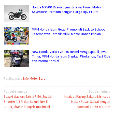
Honda NX500 Resmi Dijual di Jawa Timur, Motor
Adventure Premium dengan Harga Rp234 Juta
MPM Honda Jatim Gelar Promo Juli Back to School,
Kesempatan Terbaik Miliki Motor Honda Impian
New Honda Vario Evo 160 Resmi Mengaspal di Jawa
Timur, MPM Honda Jatim Siapkan Workshop, Test Ride
dan Promo Spesial
Posting pada
Info Motor Baru
Navigasi
Pos sebelumnya
Pos berikutnya
Suzuki siapkan Satria F150, Suzuki
Knalpot Racing Sakura Mencoba
pos
Shooter 115 FI dan Suzuki Nex FI
Masuk Pasar Global dengan
untuk jabanin indoprix musim ini…
Sponsori Tech3 MotoGP