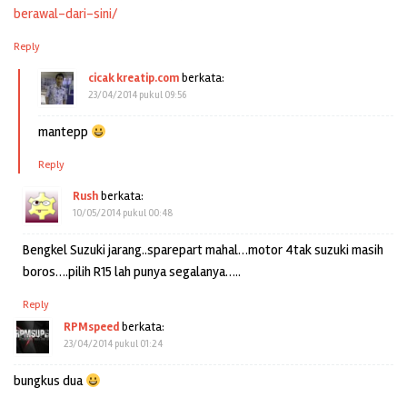
berawal-dari-sini/
Reply
cicak kreatip.com
berkata:
23/04/2014 pukul 09:56
mantepp
Reply
Rush
berkata:
10/05/2014 pukul 00:48
Bengkel Suzuki jarang..sparepart mahal…motor 4tak suzuki masih
boros….pilih R15 lah punya segalanya…..
Reply
RPMspeed
berkata:
23/04/2014 pukul 01:24
bungkus dua