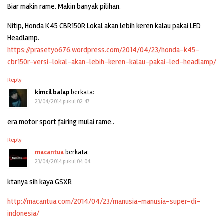
Biar makin rame. Makin banyak pilihan.
Nitip, Honda K45 CBR150R Lokal akan lebih keren kalau pakai LED
Headlamp.
https://prasetyo676.wordpress.com/2014/04/23/honda-k45-
cbr150r-versi-lokal-akan-lebih-keren-kalau-pakai-led-headlamp/
Reply
kimcil balap
berkata:
23/04/2014 pukul 02:47
era motor sport fairing mulai rame..
Reply
macantua
berkata:
23/04/2014 pukul 04:04
ktanya sih kaya GSXR
http://macantua.com/2014/04/23/manusia-manusia-super-di-
indonesia/