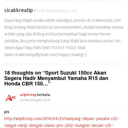
cicakkreatip
-
http://cicakkreatip.com
Saya kang Majid selaku admin sekaligus penulis di cicakkreatip.com.
Blog ini kang Majid kelola secara independen, mudah mudahan semua
artikel yang ada di Blog ini bisa bermanfaat bagi teman teman
sekalian. Jika perlu menghubungi kang Majid bisa melalui contact ini ;
WhatsApp/Telp/SMS (085 733 637 733) E-Mail
(adm.cicakkreatip@gmail.com) Happy reading :)
18 thoughts on “
Sport Suzuki 150cc Akan
Segera Hadir Menyambut Yamaha R15 dan
Honda CBR 150…
”
aripitstop
berkata:
23/04/2014 pukul 01:19
jos
http://aripitstop.com/2014/04/23/tampang-depan-yamaha-r25-
sangat-mirip-dengan-vixion-jms-2012-mungkin-desain-r25-