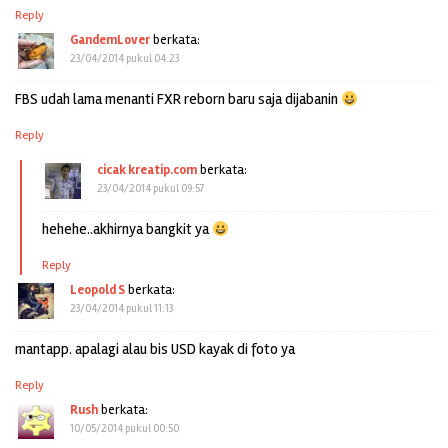
Reply
GandemLover
berkata:
23/04/2014 pukul 04:23
FBS udah lama menanti FXR reborn baru saja dijabanin
Reply
cicak kreatip.com
berkata:
23/04/2014 pukul 09:57
hehehe..akhirnya bangkit ya
Reply
Leopold S
berkata:
23/04/2014 pukul 11:13
mantapp. apalagi alau bis USD kayak di foto ya
Reply
Rush
berkata:
10/05/2014 pukul 00:50