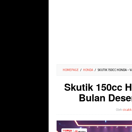
HOMEPAGE
/
HONDA
/
SKUTIK 150CC HONDA – V
Skutik 150cc H
Bulan Dese
Oleh
cicakk