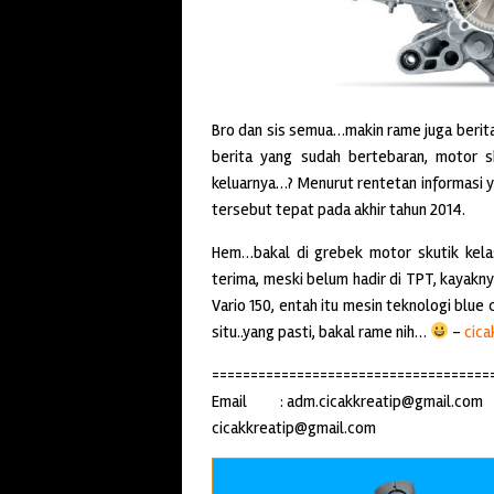
Bro dan sis semua…makin rame juga berit
berita yang sudah bertebaran, motor sk
keluarnya…? Menurut rentetan informasi ya
tersebut tepat pada akhir tahun 2014.
Hem…bakal di grebek motor skutik kelas
terima, meski belum hadir di TPT, kayakn
Vario 150, entah itu mesin teknologi blue 
situ..yang pasti, bakal rame nih…
–
cica
====================================
Email : adm.cicakkreatip@gmail.co
cicakkreatip@gmail.com