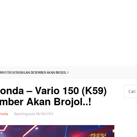
ARIO 150 (K59) BULAN DESEMBER AKAN BROJOL..!
onda – Vario 150 (K59)
Cari
untuk:
mber Akan Brojol..!
reatip
Diposting pada
08/08/2014