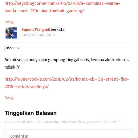
http://peysblogcorner.com/2016/02/03/8-kombinasi-warna-
honda-sonic-150r-biar-tambah-ganteng/
Reply
Supono Wahyudi
berkata:
03/02/2016 pukul 20:52
Josssss
Bocah sd aja punya sim gampang tinggal nulis, kenapa aku kudu tes
ndisik :'(
http://ru88ercookie.com/2016/02/03/honda-cb-150-street-fire-
2016-ini-kok-aneh-ya/
Reply
Tinggalkan Balasan
Alamat email Anda tidak akan dipublikasikan.
Ruas yang wajib ditandai
*