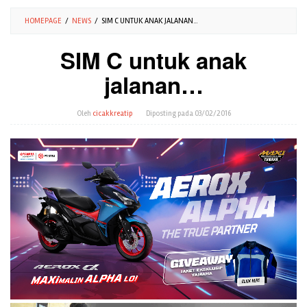
HOMEPAGE
/
NEWS
/
SIM C UNTUK ANAK JALANAN...
SIM C untuk anak
jalanan…
Oleh
cicakkreatip
Diposting pada
03/02/2016