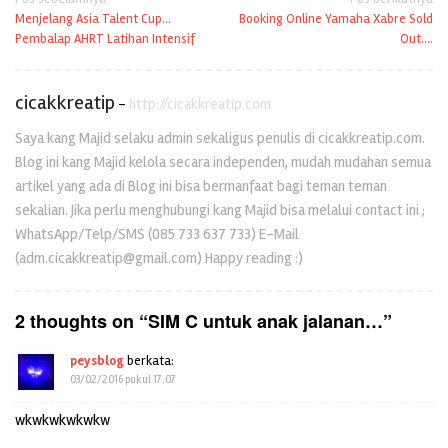
Navigasi
Menjelang Asia Talent Cup…
Booking Online Yamaha Xabre Sold
pos
Pembalap AHRT Latihan Intensif
Out….
cicakkreatip
-
http://cicakkreatip.com
Saya kang Majid selaku admin sekaligus penulis di cicakkreatip.com.
Blog ini kang Majid kelola secara independen, mudah mudahan semua
artikel yang ada di Blog ini bisa bermanfaat bagi teman teman
sekalian. Jika perlu menghubungi kang Majid bisa melalui contact ini ;
WhatsApp/Telp/SMS (085 733 637 733) E-Mail
(adm.cicakkreatip@gmail.com) Happy reading :)
2 thoughts on “
SIM C untuk anak jalanan…
”
peysblog
berkata:
03/02/2016 pukul 17:07
wkwkwkwkwkw