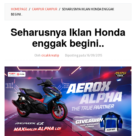
HOMEPAGE
/
CAMPUR CAMPUR
/
SEHARUSNYA IKLAN HONDA ENGGAK
BEGINI..
Seharusnya Iklan Honda
enggak begini..
Oleh
cicakkreatip
Diposting pada
16/09/2015