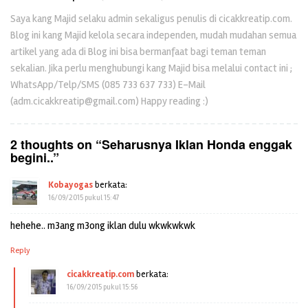
Saya kang Majid selaku admin sekaligus penulis di cicakkreatip.com.
Blog ini kang Majid kelola secara independen, mudah mudahan semua
artikel yang ada di Blog ini bisa bermanfaat bagi teman teman
sekalian. Jika perlu menghubungi kang Majid bisa melalui contact ini ;
WhatsApp/Telp/SMS (085 733 637 733) E-Mail
(adm.cicakkreatip@gmail.com) Happy reading :)
2 thoughts on “
Seharusnya Iklan Honda enggak
begini..
”
Kobayogas
berkata:
16/09/2015 pukul 15:47
hehehe.. m3ang m3ong iklan dulu wkwkwkwk
Reply
cicakkreatip.com
berkata:
16/09/2015 pukul 15:56