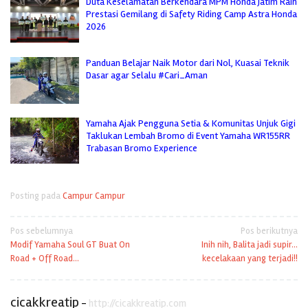
Duta Keselamatan Berkendara MPM Honda Jatim Raih
Prestasi Gemilang di Safety Riding Camp Astra Honda
2026
Panduan Belajar Naik Motor dari Nol, Kuasai Teknik
Dasar agar Selalu #Cari_Aman
Yamaha Ajak Pengguna Setia & Komunitas Unjuk Gigi
Taklukan Lembah Bromo di Event Yamaha WR155RR
Trabasan Bromo Experience
Posting pada
Campur Campur
Navigasi
Pos sebelumnya
Pos berikutnya
Modif Yamaha Soul GT Buat On
Inih nih, Balita jadi supir…
pos
Road + Off Road…
kecelakaan yang terjadi!!
cicakkreatip
-
http://cicakkreatip.com