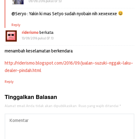
09/09/2016 pukul 07:53
@Seryo : Yakin ki mas Setyo sudah nyobain nih xexexexe
Reply
riderismo
berkata:
13/09/2016 pukul 07:13
menambah keselamatan berkendara
http://riderismo.blogspot.com/2016/09/jualan-suzuki-nggak-laku-
dealer-pindah.html
Reply
Tinggalkan Balasan
Alamat email Anda tidak akan dipublikasikan.
Ruas yang wajib ditandai
*