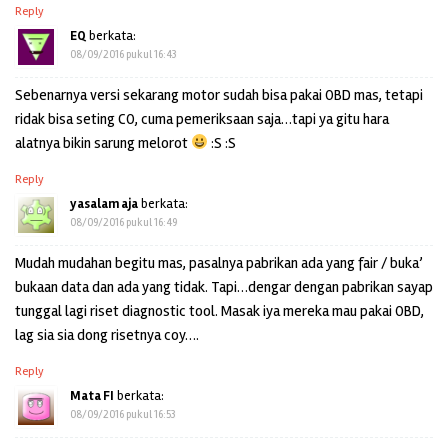
Reply
EQ
berkata:
08/09/2016 pukul 16:43
Sebenarnya versi sekarang motor sudah bisa pakai OBD mas, tetapi
ridak bisa seting CO, cuma pemeriksaan saja…tapi ya gitu hara
alatnya bikin sarung melorot
:S :S
Reply
yasalam aja
berkata:
08/09/2016 pukul 16:49
Mudah mudahan begitu mas, pasalnya pabrikan ada yang fair / buka’
bukaan data dan ada yang tidak. Tapi…dengar dengan pabrikan sayap
tunggal lagi riset diagnostic tool. Masak iya mereka mau pakai OBD,
lag sia sia dong risetnya coy….
Reply
Mata FI
berkata:
08/09/2016 pukul 16:53