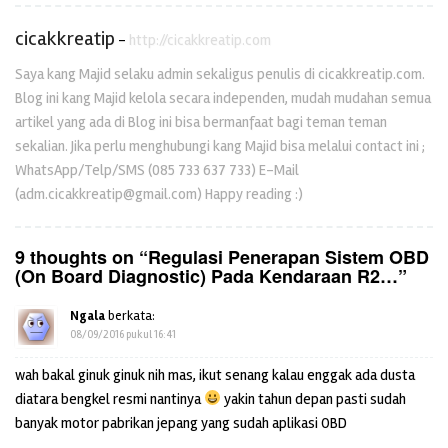
cicakkreatip
-
http://cicakkreatip.com
Saya kang Majid selaku admin sekaligus penulis di cicakkreatip.com.
Blog ini kang Majid kelola secara independen, mudah mudahan semua
artikel yang ada di Blog ini bisa bermanfaat bagi teman teman
sekalian. Jika perlu menghubungi kang Majid bisa melalui contact ini ;
WhatsApp/Telp/SMS (085 733 637 733) E-Mail
(adm.cicakkreatip@gmail.com) Happy reading :)
9 thoughts on “
Regulasi Penerapan Sistem OBD
(On Board Diagnostic) Pada Kendaraan R2…
”
Ngala
berkata:
08/09/2016 pukul 16:41
wah bakal ginuk ginuk nih mas, ikut senang kalau enggak ada dusta
diatara bengkel resmi nantinya
yakin tahun depan pasti sudah
banyak motor pabrikan jepang yang sudah aplikasi OBD