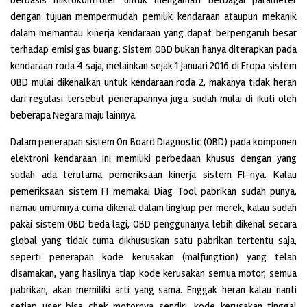
dengan tujuan mempermudah pemilik kendaraan ataupun mekanik
dalam memantau kinerja kendaraan yang dapat berpengaruh besar
terhadap emisi gas buang. Sistem OBD bukan hanya diterapkan pada
kendaraan roda 4 saja, melainkan sejak 1 Januari 2016 di Eropa sistem
OBD mulai dikenalkan untuk kendaraan roda 2, makanya tidak heran
dari regulasi tersebut penerapannya juga sudah mulai di ikuti oleh
beberapa Negara maju lainnya.
Dalam penerapan sistem On Board Diagnostic (OBD) pada komponen
elektroni kendaraan ini memiliki perbedaan khusus dengan yang
sudah ada terutama pemeriksaan kinerja sistem FI-nya. Kalau
pemeriksaan sistem FI memakai Diag Tool pabrikan sudah punya,
namau umumnya cuma dikenal dalam lingkup per merek, kalau sudah
pakai sistem OBD beda lagi, OBD penggunanya lebih dikenal secara
global yang tidak cuma dikhususkan satu pabrikan tertentu saja,
seperti penerapan kode kerusakan (malfungtion) yang telah
disamakan, yang hasilnya tiap kode kerusakan semua motor, semua
pabrikan, akan memiliki arti yang sama. Enggak heran kalau nanti
setiap user bisa chek motornya sendiri, kode kerusakan tinggal