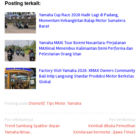
Posting terkait:
Yamaha Cup Race 2026 Hadir Lagi di Padang,
Momentum Kebangkitan Balap Motor Sumatera
Barat
Yamaha MAXi Tour Boemi Nusantara: Perjalanan
MAXimal Menembus Kalimantan Demi Performa dan
Pelestarian Orang Utan
Factory Visit Yamaha 2026: XMAX Owners Community
Bali Intip Langsung Standar Produksi Motor Berkelas
Global
Posting pada
Otomotif
,
Tips Motor
,
Yamaha
Navigasi
Pos sebelumnya
Pos berikutnya
Trend Sambung Spakbor depan
Kembali dibuka Pemutihan
pos
Yamaha Nmax…
Kendaraan bermotor…(Jawa Timur)