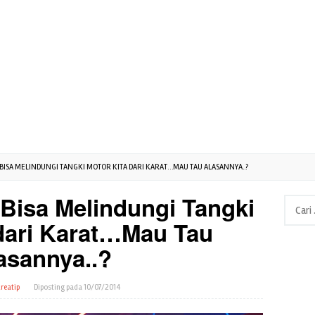
BISA MELINDUNGI TANGKI MOTOR KITA DARI KARAT…MAU TAU ALASANNYA..?
Bisa Melindungi Tangki
Cari
untuk:
 dari Karat…Mau Tau
asannya..?
reatip
Diposting pada
10/07/2014