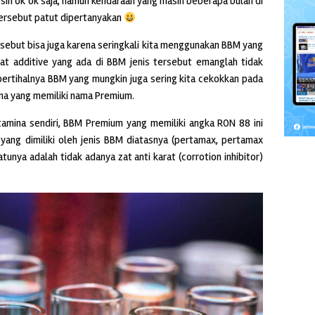
a sih ok ok saja, namun kendaraan yang masih beberapa bulan di
 tersebut patut dipertanyakan
rsebut bisa juga karena seringkali kita menggunakan BBM yang
t additive yang ada di BBM jenis tersebut emanglah tidak
epertihalnya BBM yang mungkin juga sering kita cekokkan pada
ina yang memiliki nama Premium.
tamina sendiri, BBM Premium yang memiliki angka RON 88 ini
a yang dimiliki oleh jenis BBM diatasnya (pertamax, pertamax
tunya adalah tidak adanya zat anti karat (corrotion inhibitor)