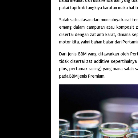
kalau melihat dari usia kendaraan yang tu
pakai tapi kok tangkiya karatan maka hal
Salah satu alasan dari munculnya karat te
emang dalam campuran atau komposit za
disertai dengan zat anti karat, dimana s
motor kita, yakni bahan bakar dari Pertam
Dari jenis BBM yang ditawarkan oleh Per
tidak disertai zat additive sepertihalny
plus, pertamax racing) yang mana salah sa
pada BBM jenis Premium.