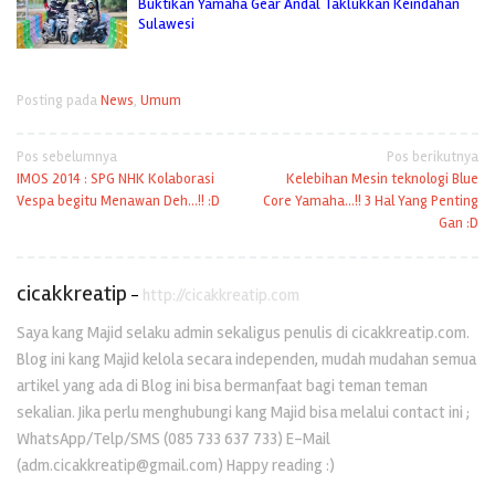
Buktikan Yamaha Gear Andal Taklukkan Keindahan
Sulawesi
Posting pada
News
,
Umum
Navigasi
Pos sebelumnya
Pos berikutnya
IMOS 2014 : SPG NHK Kolaborasi
Kelebihan Mesin teknologi Blue
pos
Vespa begitu Menawan Deh…!! :D
Core Yamaha…!! 3 Hal Yang Penting
Gan :D
cicakkreatip
-
http://cicakkreatip.com
Saya kang Majid selaku admin sekaligus penulis di cicakkreatip.com.
Blog ini kang Majid kelola secara independen, mudah mudahan semua
artikel yang ada di Blog ini bisa bermanfaat bagi teman teman
sekalian. Jika perlu menghubungi kang Majid bisa melalui contact ini ;
WhatsApp/Telp/SMS (085 733 637 733) E-Mail
(adm.cicakkreatip@gmail.com) Happy reading :)