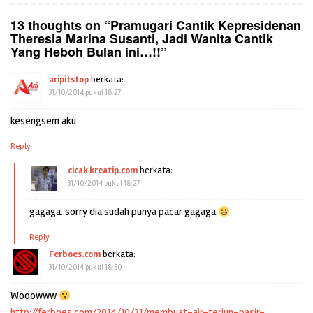
13 thoughts on “
Pramugari Cantik Kepresidenan
Theresia Marina Susanti, Jadi Wanita Cantik
Yang Heboh Bulan ini…!!
”
aripitstop
berkata:
31/10/2014 pukul 18:27
kesengsem aku
Reply
cicak kreatip.com
berkata:
31/10/2014 pukul 18:27
gagaga..sorry dia sudah punya pacar gagaga
Reply
Ferboes.com
berkata:
31/10/2014 pukul 18:50
Wooowww
http://ferboes.com/2014/10/31/membuat-air-terjun-pasir-