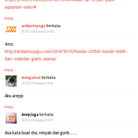
aquarium-mini/#
Reply
ardiantoyugo
berkata:
31/10/2014 pukul 19:00
:kiss:
http://ardiantoyugo.com/2014/10/31/honda-cb150r-butuh-lebih-
dari-sekedar-ganti-warna/
Reply
wongserut
berkata:
31/10/2014 pukul 19:56
Aku arepp
Reply
Asep Juga
berkata:
31/10/2014 pukul 19:57
dua kata buat doi, renyah dan gurih…….