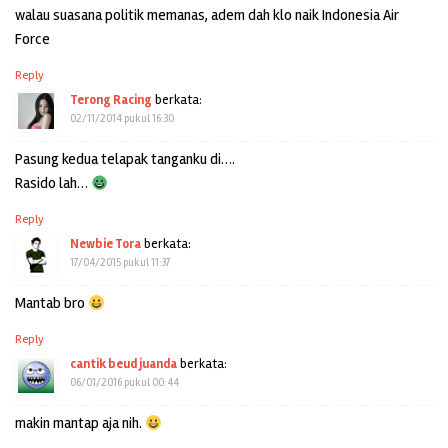
walau suasana politik memanas, adem dah klo naik Indonesia Air
Force
Reply
Terong Racing
berkata:
02/11/2014 pukul 16:30
Pasung kedua telapak tanganku di….
Rasido lah…
Reply
Newbie Tora
berkata:
17/04/2015 pukul 11:37
Mantab bro
Reply
cantik beud juanda
berkata:
06/01/2016 pukul 00:44
makin mantap aja nih.