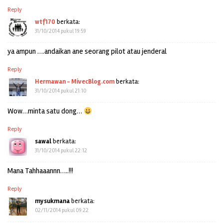
Reply
wtf170
berkata:
31/10/2014 pukul 19:59
ya ampun ….andaikan ane seorang pilot atau jenderal
Reply
Hermawan - MivecBlog.com
berkata:
31/10/2014 pukul 21:10
Wow…minta satu dong…
Reply
sawal
berkata:
31/10/2014 pukul 22:12
Mana Tahhaaannn…..!!!
Reply
mysukmana
berkata:
02/11/2014 pukul 09:22