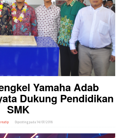
engkel Yamaha Adab
yata Dukung Pendidikan
SMK
reatip
Diposting pada
14/07/2018