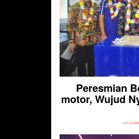
Peresmian B
motor, Wujud N
Oleh
cicakk