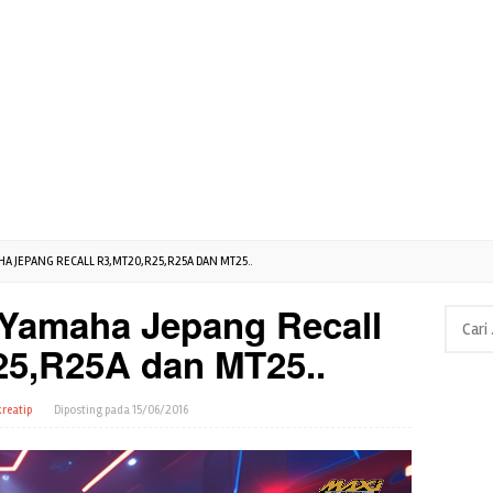
JEPANG RECALL R3,MT20,R25,R25A DAN MT25..
amaha Jepang Recall
Cari
untuk:
5,R25A dan MT25..
reatip
Diposting pada
15/06/2016