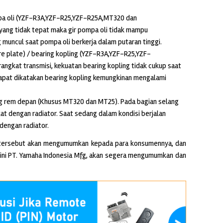
mpa oli (YZF-R3A,YZF-R25,YZF-R25A,MT320 dan
yang tidak tepat maka gir pompa oli tidak mampu
muncul saat pompa oli berkerja dalam putaran tinggi.
e plate) / bearing kopling (YZF-R3A,YZF-R25,YZF-
ngkat transmisi, kekuatan bearing kopling tidak cukup saat
apat dikatakan bearing kopling kemungkinan mengalami
ang rem depan (Khusus MT320 dan MT25). Pada bagian selang
at dengan radiator. Saat sedang dalam kondisi berjalan
dengan radiator.
t tersebut akan mengumumkan kepada para konsumennya, dan
ini PT. Yamaha Indonesia Mfg, akan segera mengumumkan dan