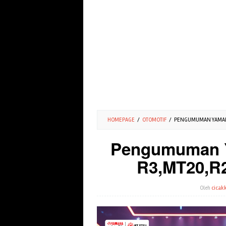
HOMEPAGE
/
OTOMOTIF
/
PENGUMUMAN YAMAHA 
Pengumuman Y
R3,MT20,R2
Oleh
cicakk