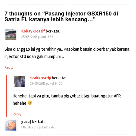
7 thoughts on “
Pasang Injector GSXR150 di
Satria FI, katanya lebih kencang…
”
Kobaykreatif
berkata:
05/05/2017 pukul 13:55
Bisa dianggap ini yg terakhir ya.. Pasokan bensin diperbanyak karena
injector std udah gak mumpuni…
Reply
cicakkreatip
berkata:
05/05/2017 pukul 14:00
Hehehe..tapi ya gitu, tamba piggyback lagi buat ngatur AFR
hehehe
Reply
yusuf
berkata:
08/04/2018 pukul 19:42