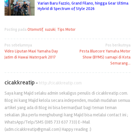
Varian Baru Fazzio, Grand Filano, hingga Gear Ultima
Hybrid di Spectrum of Style 2026
Posting pada
Otomotif
,
suzuki
,
Tips Motor
Navigasi
Pos sebelumnya
Pos berikutnya
Video Liputan Maxi Yamaha Day
Pesta Bluecore Yamaha Motor
pos
Jatim di Hawai Waterpark 2017
Show (BYMS) samapi di Kota
Semarang…
cicakkreatip
-
http://cicakkreatip.com
Saya kang Majid selaku admin sekaligus penulis di cicakkreatip.com.
Blog ini kang Majid kelola secara independen, mudah mudahan semua
artikel yang ada di Blog ini bisa bermanfaat bagi teman teman
sekalian. Jika perlu menghubungi kang Majid bisa melalui contact ini ;
WhatsApp/Telp/SMS (085 733 637 733) E-Mail
(adm.cicakkreatip@gmail.com) Happy reading :)