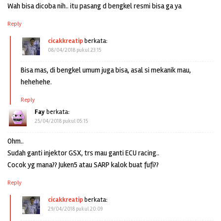
Wah bisa dicoba nih.. itu pasang d bengkel resmi bisa ga ya
Reply
cicakkreatip
berkata:
08/04/2018 pukul 23:15
Bisa mas, di bengkel umum juga bisa, asal si mekanik mau,
hehehehe.
Reply
Fay
berkata:
25/04/2018 pukul 05:15
Ohm..
Sudah ganti injektor GSX, trs mau ganti ECU racing..
Cocok yg mana?? Juken5 atau SARP kalok buat fufi??
Reply
cicakkreatip
berkata:
29/04/2018 pukul 20:09