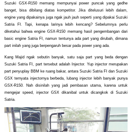
S
uzuki GSX-R150 memang mempunyai power puncak yang gedhe
banget, bisa dibilang diatas kompetitor. Jika ditelusuri lebih dalam,
engine yang dipakainya juga ngak jauh jauh seperti yang dipakai Suzuki
Satria FI. Tapi, kenapa larinya lebih kencang? Sebelumnya perlu
diketahui bahwa engine GSX-R150 memang hasil pengembangan dari
basic engine Satria FI, namun tentunya ada part yang dirubah, dimana
part inilah yang juga berpengaruh besar pada power yang ada.
Kang Majid ngak sebutin banyak, satu saja part yang beda dengan
Suzuki Satria FI, part tersebut adalah Injector. Yup injector merupakan
part penyuplay BBM ke ruang bakar, antara Suzuki Satria FI dan Suzuki
GSX ternyata injectornya berbeda, lubang injector lebih banyak punya
GSX-R150. Nah disinilah yang jadi pembasan utama, karena untuk
mengejar speed, injector GSX dikanibal untuk dicangkok di Suzuki
Satria.