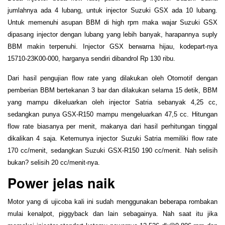
jumlahnya ada 4 lubang, untuk injector Suzuki GSX ada 10 lubang.
Untuk memenuhi asupan BBM di high rpm maka wajar Suzuki GSX
dipasang injector dengan lubang yang lebih banyak, harapannya suply
BBM makin terpenuhi. Injector GSX berwarna hijau, kodepart-nya
15710-23K00-000, harganya sendiri dibandrol Rp 130 ribu.
Dari hasil pengujian flow rate yang dilakukan oleh Otomotif dengan
pemberian BBM bertekanan 3 bar dan dilakukan selama 15 detik, BBM
yang mampu dikeluarkan oleh injector Satria sebanyak 4,25 cc,
sedangkan punya GSX-R150 mampu mengeluarkan 47,5 cc. Hitungan
flow rate biasanya per menit, makanya dari hasil perhitungan tinggal
dikalikan 4 saja. Ketemunya injector Suzuki Satria memiliki flow rate
170 cc/menit, sedangkan Suzuki GSX-R150 190 cc/menit. Nah selisih
bukan? selisih 20 cc/menit-nya.
Power jelas naik
Motor yang di ujicoba kali ini sudah menggunakan beberapa rombakan
mulai kenalpot, piggyback dan lain sebagainya. Nah saat itu jika