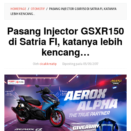
HOMEPAGE
/
OTOMOTIF
/
PASANG INJECTOR GSXR150 DI SATRIA FI, KATANYA
LEBIH KENCANG...
Pasang Injector GSXR150
di Satria FI, katanya lebih
kencang…
Oleh
cicakkreatip
Diposting pada
05/05/2017