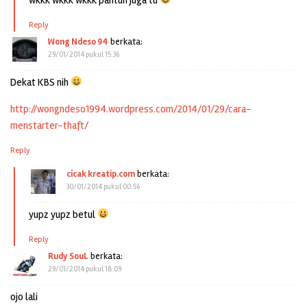
Reply
Wong Ndeso 94
berkata:
29/01/2014 pukul 15:36
Dekat KBS nih
http://wongndeso1994.wordpress.com/2014/01/29/cara-
menstarter-thaft/
Reply
cicak kreatip.com
berkata:
30/01/2014 pukul 00:56
yupz yupz betul
Reply
Rudy SouL
berkata:
29/01/2014 pukul 18:09
ojo lali