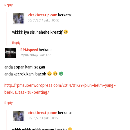
Reply
cicak kreatip.com
berkata:
30/01/2014 pukul 00:55
wkkkk iya sis..hehehe kreatif
Reply
RPMspeed
berkata:
29/01/2014 pukul 14:17
anda sopan kami segan
anda kecrok kami bacok
http://rpmsuper.wordpress.com/2014/01/29/pilih-helm-yang-
berkualitas-itu-penting/
Reply
cicak kreatip.com
berkata:
30/01/2014 pukul 00:55
wkkk wkkk wkkk pantun juga tu