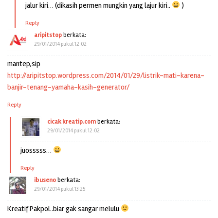
jalur kiri… (dikasih permen mungkin yang lajur kiri..
)
Reply
aripitstop
berkata:
29/01/2014 pukul 12:02
mantep,sip
http://aripitstop.wordpress.com/2014/01/29/listrik-mati-karena-
banjir-tenang-yamaha-kasih-generator/
Reply
cicak kreatip.com
berkata:
29/01/2014 pukul 12:02
juosssss…
Reply
ibuseno
berkata:
29/01/2014 pukul 13:25
Kreatif Pakpol..biar gak sangar melulu