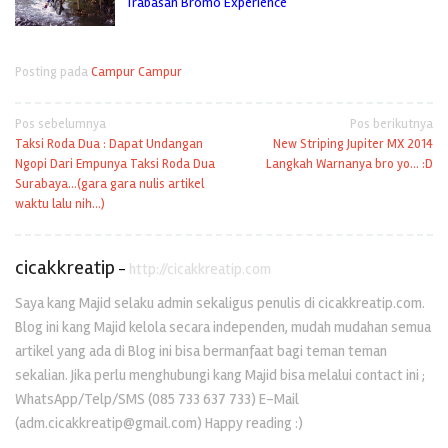
Trabasan Bromo Experience
Posting pada
Campur Campur
Navigasi
Pos sebelumnya
Pos berikutnya
Taksi Roda Dua : Dapat Undangan
New Striping Jupiter MX 2014
pos
Ngopi Dari Empunya Taksi Roda Dua
Langkah Warnanya bro yo… :D
Surabaya…(gara gara nulis artikel
waktu lalu nih…)
cicakkreatip
-
http://cicakkreatip.com
Saya kang Majid selaku admin sekaligus penulis di cicakkreatip.com.
Blog ini kang Majid kelola secara independen, mudah mudahan semua
artikel yang ada di Blog ini bisa bermanfaat bagi teman teman
sekalian. Jika perlu menghubungi kang Majid bisa melalui contact ini ;
WhatsApp/Telp/SMS (085 733 637 733) E-Mail
(adm.cicakkreatip@gmail.com) Happy reading :)