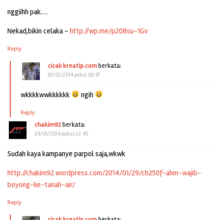
nggiihh pak….
Nekad,bikin celaka –
http://wp.me/p208su-1Gv
Reply
cicak kreatip.com
berkata:
30/01/2014 pukul 00:57
wkkkkwwkkkkkk
ngih
Reply
chakim92
berkata:
29/01/2014 pukul 22:45
Sudah kaya kampanye parpol saja,wkwk
http://chakim92.wordpress.com/2014/01/29/cb250f-ahm-wajib-
boyong-ke-tanah-air/
Reply
cicak kreatip.com
berkata: