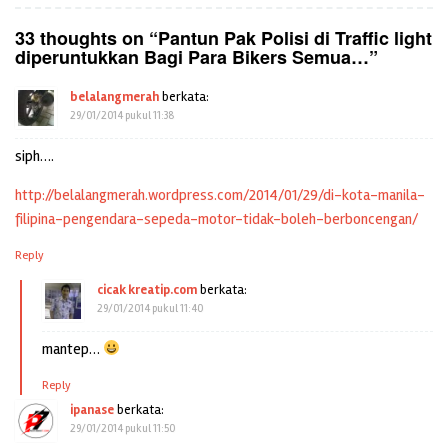
33 thoughts on “
Pantun Pak Polisi di Traffic light
diperuntukkan Bagi Para Bikers Semua…
”
belalangmerah
berkata:
29/01/2014 pukul 11:38
siph….
http://belalangmerah.wordpress.com/2014/01/29/di-kota-manila-
filipina-pengendara-sepeda-motor-tidak-boleh-berboncengan/
Reply
cicak kreatip.com
berkata:
29/01/2014 pukul 11:40
mantep…
Reply
ipanase
berkata:
29/01/2014 pukul 11:50