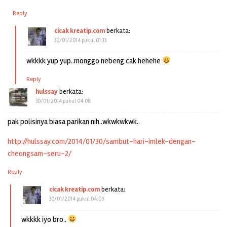
Reply
cicak kreatip.com
berkata:
30/01/2014 pukul 01:13
wkkkk yup yup..monggo nebeng cak hehehe
Reply
hulssay
berkata:
30/01/2014 pukul 04:08
pak polisinya biasa parikan nih..wkwkwkwk..
http://hulssay.com/2014/01/30/sambut-hari-imlek-dengan-
cheongsam-seru-2/
Reply
cicak kreatip.com
berkata:
30/01/2014 pukul 04:09
wkkkk iyo bro..