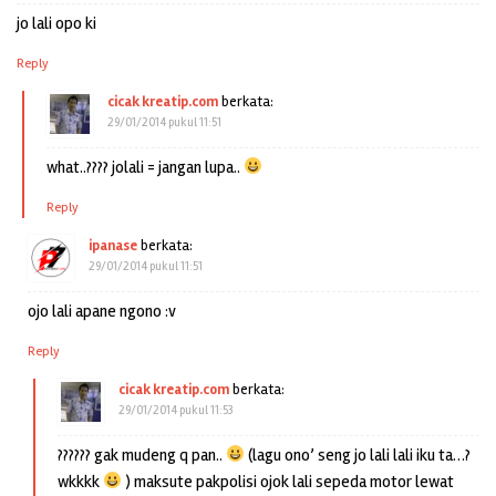
jo lali opo ki
Reply
cicak kreatip.com
berkata:
29/01/2014 pukul 11:51
what..???? jolali = jangan lupa..
Reply
ipanase
berkata:
29/01/2014 pukul 11:51
ojo lali apane ngono :v
Reply
cicak kreatip.com
berkata:
29/01/2014 pukul 11:53
?????? gak mudeng q pan..
(lagu ono’ seng jo lali lali iku ta…?
wkkkk
) maksute pakpolisi ojok lali sepeda motor lewat