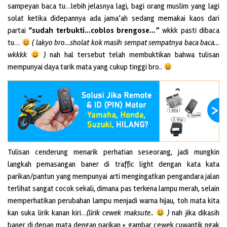
sampeyan baca tu…lebih jelasnya lagi, bagi orang muslim yang lagi
solat ketika didepannya ada jama’ah sedang memakai kaos dari
partai
“sudah terbukti…coblos brengose…”
wkkk pasti dibaca
tu…
( lakyo bro…sholat kok masih sempat sempatnya baca baca…
wkkkk
)
nah hal tersebut telah membuktikan bahwa tulisan
mempunyai daya tarik mata yang cukup tinggi bro..
Tulisan cenderung menarik perhatian seseorang, jadi mungkin
langkah pemasangan baner di traffic light dengan kata kata
parikan/pantun yang mempunyai arti mengingatkan pengandara jalan
terlihat sangat cocok sekali, dimana pas terkena lampu merah, selain
memperhatikan perubahan lampu menjadi warna hijau, toh mata kita
kan suka lirik kanan kiri…
(lirik cewek maksute..
)
nah jika dikasih
baner di depan mata dengan parikan + gambar cewek cuwantik ngak