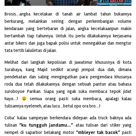
Brosis…angka kecelakan di tanah air lambat tahun bukannya
berkurang, melainkan seiring dengan perkembangan volume
kendaraan yang bertebaran di jalan, angka kecelakaanpun makin
bertambah tiap tahunnya. Untuk itu perlu dilakukannya kerjasama
antar bikers dan juga bapak polisi untuk menegakkan dan mengtur
tata tertib lalulintas di jalan.
Melihat dari langkah kepolisian di Jawatimur khususnya di kota
Surabaya, kang Majid sedikit acungi jempol dua dah, dimana
pendekatan dan saling mengingatkan para pengendara khusunya
roda dua telah dilakukannya dengan sebuah pantun atau bahasa
suroboyoe Parikan. Siapa yang ngak suka membaca tepok jidat
hayo…?
semua orang pasti suka membaca, apalagi kalau
tulisannya nyeleneh, atau lucu…betul opo ora bro…?
Coba’ kalau sampeyan berkendara didepan ada truck baknya ada
tulisan
“ku tungguh jandamu…”
atau tulisan dari stiker yang
nempel di saparbor belakang motor
“mbleyer tak bacok”
pasti