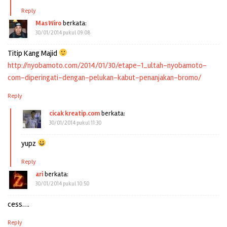
Reply
Mas Wiro
berkata:
30/01/2014 pukul 09:08
Titip Kang Majid
http://nyobamoto.com/2014/01/30/etape-1_ultah-nyobamoto-
com-diperingati-dengan-pelukan-kabut-penanjakan-bromo/
Reply
cicak kreatip.com
berkata:
30/01/2014 pukul 11:30
yupz
Reply
ari
berkata:
30/01/2014 pukul 10:50
cess….
Reply