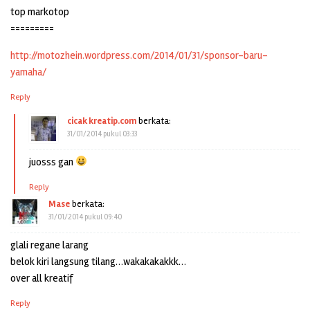
top markotop
=========
http://motozhein.wordpress.com/2014/01/31/sponsor-baru-
yamaha/
Reply
cicak kreatip.com
berkata:
31/01/2014 pukul 03:33
juosss gan
Reply
Mase
berkata:
31/01/2014 pukul 09:40
glali regane larang
belok kiri langsung tilang…wakakakakkk…
over all kreatif
Reply