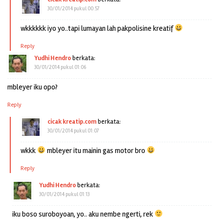
30/01/2014 pukul 00:57
wkkkkkk iyo yo..tapi lumayan lah pakpolisine kreatif
Reply
Yudhi Hendro
berkata:
30/01/2014 pukul 01:06
mbleyer iku opo?
Reply
cicak kreatip.com
berkata:
30/01/2014 pukul 01:07
wkkk
mbleyer itu mainin gas motor bro
Reply
Yudhi Hendro
berkata:
30/01/2014 pukul 01:13
iku boso suroboyoan, yo.. aku nembe ngerti, rek