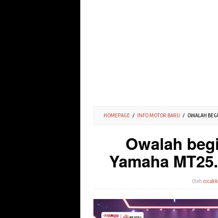
HOMEPAGE
/
INFO MOTOR BARU
/
OWALAH BEGI
Owalah begi
Yamaha MT25.
Oleh
cicakk