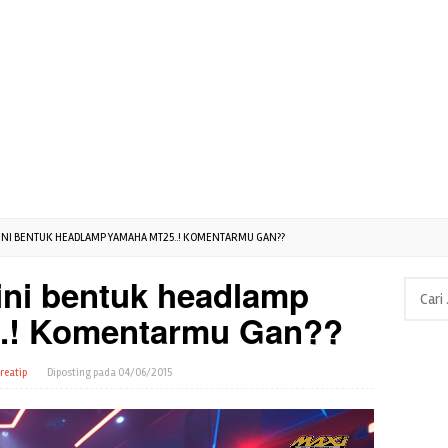
NI BENTUK HEADLAMP YAMAHA MT25..! KOMENTARMU GAN??
ni bentuk headlamp
Cari
untuk:
.! Komentarmu Gan??
reatip
Diposting pada
04/06/2015