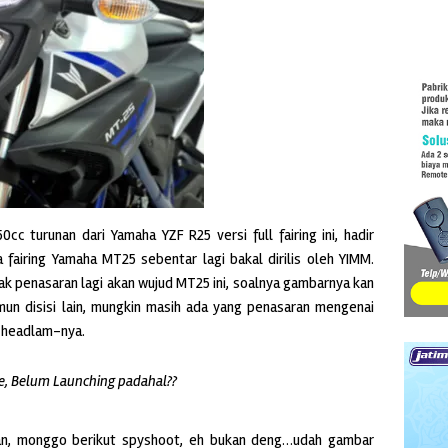
c turunan dari Yamaha YZF R25 versi full fairing ini, hadir
 fairing Yamaha MT25 sebentar lagi bakal dirilis oleh YIMM.
k penasaran lagi akan wujud MT25 ini, soalnya gambarnya kan
mun disisi lain, mungkin masih ada yang penasaran mengenai
 headlam-nya.
e, Belum Launching padahal??
n, monggo berikut spyshoot, eh bukan deng…udah gambar