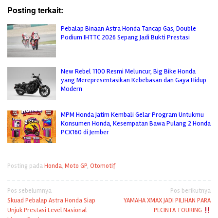
Posting terkait:
Pebalap Binaan Astra Honda Tancap Gas, Double
Podium IHTTC 2026 Sepang Jadi Bukti Prestasi
New Rebel 1100 Resmi Meluncur, Big Bike Honda
yang Merepresentasikan Kebebasan dan Gaya Hidup
Modern
MPM Honda Jatim Kembali Gelar Program Untukmu
Konsumen Honda, Kesempatan Bawa Pulang 2 Honda
PCX160 di Jember
Posting pada
Honda
,
Moto GP
,
Otomotif
Navigasi
Pos sebelumnya
Pos berikutnya
Skuad Pebalap Astra Honda Siap
YAMAHA XMAX JADI PILIHAN PARA
pos
Unjuk Prestasi Level Nasional
PECINTA TOURING