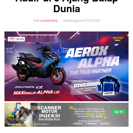
Dunia
Oleh
cicakkreatip
Diposting pada
17/02/2023