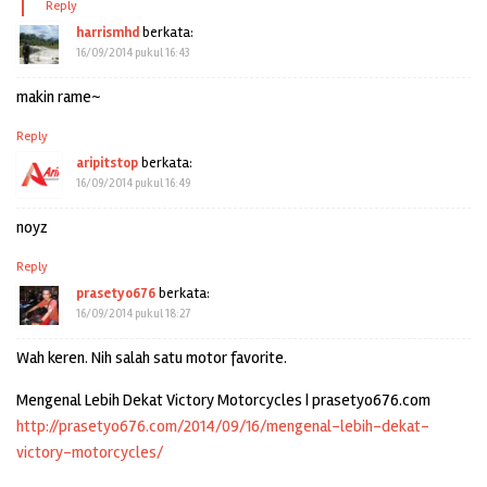
Reply
harrismhd
berkata:
16/09/2014 pukul 16:43
makin rame~
Reply
aripitstop
berkata:
16/09/2014 pukul 16:49
noyz
Reply
prasetyo676
berkata:
16/09/2014 pukul 18:27
Wah keren. Nih salah satu motor favorite.
Mengenal Lebih Dekat Victory Motorcycles | prasetyo676.com
http://prasetyo676.com/2014/09/16/mengenal-lebih-dekat-
victory-motorcycles/