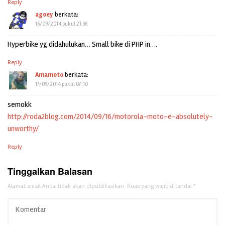
Reply
agoey
berkata:
16/09/2014 pukul 21:36
Hyperbike yg didahulukan… Small bike di PHP in….
Reply
Amamoto
berkata:
17/09/2014 pukul 07:10
semokk
http://roda2blog.com/2014/09/16/motorola-moto-e-absolutely-
unworthy/
Reply
Tinggalkan Balasan
Alamat email Anda tidak akan dipublikasikan.
Ruas yang wajib ditandai
*