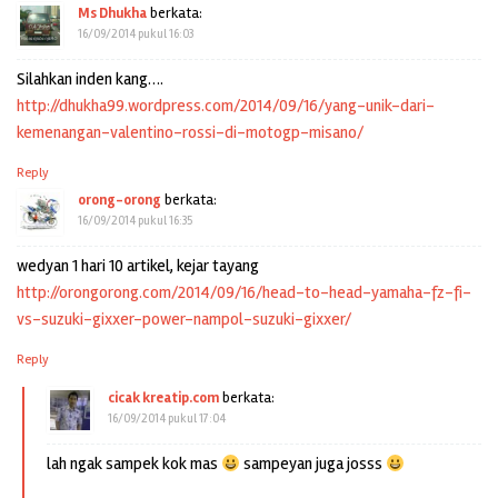
Ms Dhukha
berkata:
16/09/2014 pukul 16:03
Silahkan inden kang….
http://dhukha99.wordpress.com/2014/09/16/yang-unik-dari-
kemenangan-valentino-rossi-di-motogp-misano/
Reply
orong-orong
berkata:
16/09/2014 pukul 16:35
wedyan 1 hari 10 artikel, kejar tayang
http://orongorong.com/2014/09/16/head-to-head-yamaha-fz-fi-
vs-suzuki-gixxer-power-nampol-suzuki-gixxer/
Reply
cicak kreatip.com
berkata:
16/09/2014 pukul 17:04
lah ngak sampek kok mas
sampeyan juga josss