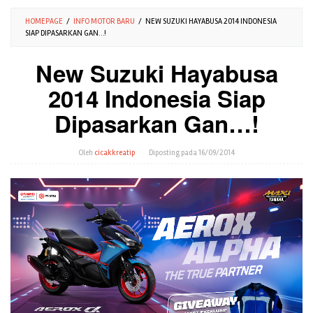
HOMEPAGE
/
INFO MOTOR BARU
/
NEW SUZUKI HAYABUSA 2014 INDONESIA
SIAP DIPASARKAN GAN…!
New Suzuki Hayabusa
2014 Indonesia Siap
Dipasarkan Gan…!
Oleh
cicakkreatip
Diposting pada
16/09/2014