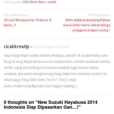
Posting pada
Info Motor Baru
,
suzuki
Navigasi
Pos sebelumnya
Pos berikutnya
SD Card Berkapasitas Terbesar di
Video Walikota Bandung Ridwan
pos
Dunia…!!
Kamil Geber motor dekat telinga
pengguna knalpot racing..!
cicakkreatip
-
http://cicakkreatip.com
Saya kang Majid selaku admin sekaligus penulis di cicakkreatip.com.
Blog ini kang Majid kelola secara independen, mudah mudahan semua
artikel yang ada di Blog ini bisa bermanfaat bagi teman teman
sekalian. Jika perlu menghubungi kang Majid bisa melalui contact ini ;
WhatsApp/Telp/SMS (085 733 637 733) E-Mail
(adm.cicakkreatip@gmail.com) Happy reading :)
0 thoughts on “
New Suzuki Hayabusa 2014
Indonesia Siap Dipasarkan Gan…!
”