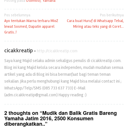
Posting pada
Otomotif
,
Yamaha
Navigasi
Pos sebelumnya
Pos berikutnya
Ayo tentukan Warna terbaru MioZ
Cara buat Huruf di Whatsapp Tebal,
pos
lewat Sosmed, Dapatin apparel
Miring atau teks yang di Coret…
Gratis..!
cicakkreatip
-
http://cicakkreatip.com
Saya kang Majid selaku admin sekaligus penulis di cicakkreatip.com.
Blog ini kang Majid kelola secara independen, mudah mudahan semua
artikel yang ada di Blog ini bisa bermanfaat bagi teman teman
sekalian. Jika perlu menghubungi kang Majid bisa melalui contact ini ;
WhatsApp/Telp/SMS (085 733 637 733) E-Mail
(adm.cicakkreatip@gmail.com) Happy reading :)
2 thoughts on “
Mudik dan Balik Gratis Bareng
Yamaha Jatim 2016, 2500 Konsumen
diberangkatkan..
”