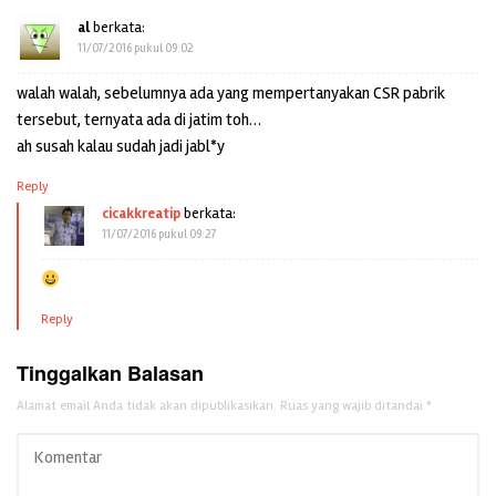
al
berkata:
11/07/2016 pukul 09:02
walah walah, sebelumnya ada yang mempertanyakan CSR pabrik
tersebut, ternyata ada di jatim toh…
ah susah kalau sudah jadi jabl*y
Reply
cicakkreatip
berkata:
11/07/2016 pukul 09:27
Reply
Tinggalkan Balasan
Alamat email Anda tidak akan dipublikasikan.
Ruas yang wajib ditandai
*