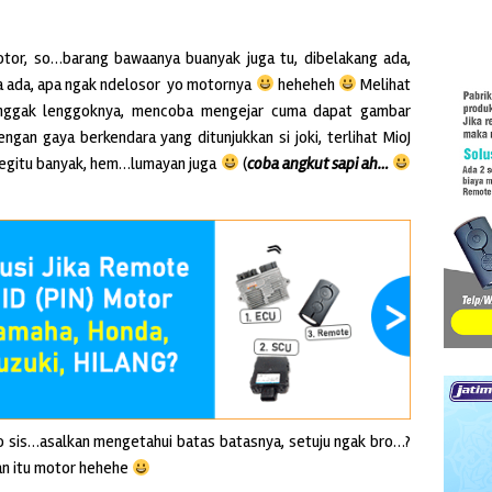
or, so…barang bawaanya buanyak juga tu, dibelakang ada,
ga ada, apa ngak ndelosor yo motornya
heheheh
Melihat
enggak lenggoknya, mencoba mengejar cuma dapat gambar
gan gaya berkendara yang ditunjukkan si joki, terlihat MioJ
ebegitu banyak, hem…lumayan juga
(
coba angkut sapi ah…
 sis…asalkan mengetahui batas batasnya, setuju ngak bro…?
an itu motor hehehe