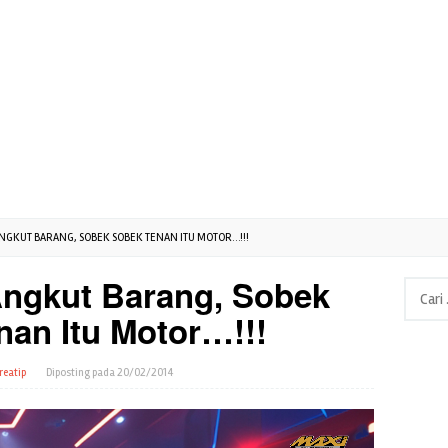
ANGKUT BARANG, SOBEK SOBEK TENAN ITU MOTOR…!!!
Angkut Barang, Sobek
Cari
untuk:
nan Itu Motor…!!!
reatip
Diposting pada
20/02/2014