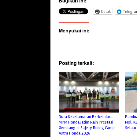
Bagikan ini:
Cetak
Telegr
Menyukai ini:
Posting terkait:
Duta Keselamatan Berkendara
Pandua
MPM Honda Jatim Raih Prestasi
Nol, K
Gemilang di Safety Riding Camp
Selalu
Astra Honda 2026