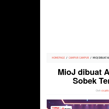
HOMEPAGE
/
CAMPUR CAMPUR
/
MIOJ DIBUAT 
MioJ dibuat 
Sobek Te
Oleh
cicakk