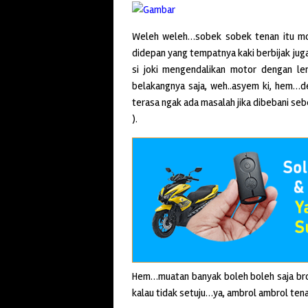
Weleh weleh…sobek sobek tenan itu mot
didepan yang tempatnya kaki berbijak ju
si joki mengendalikan motor dengan l
belakangnya saja, weh..asyem ki, hem…den
terasa ngak ada masalah jika dibebani s
).
Hem…muatan banyak boleh boleh saja bro
kalau tidak setuju…ya, ambrol ambrol ten