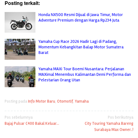
Posting terkait:
Honda NX500 Resmi Dijual di Jawa Timur, Motor
Adventure Premium dengan Harga Rp234 Juta
Yamaha Cup Race 2026 Hadir Lagi di Padang,
Momentum Kebangkitan Balap Motor Sumatera
Barat
Yamaha MAXi Tour Boemi Nusantara: Perjalanan
MAXimal Menembus Kalimantan Demi Performa dan
Pelestarian Orang Utan
Posting pada
Info Motor Baru
,
Otomotif
,
Yamaha
Navigasi
Pos sebelumnya
Pos berikutnya
Bajaj Pulsar C400 Bakal Keluar…
City Touring Yamaha Bareng
pos
Surabaya Max Owner..!