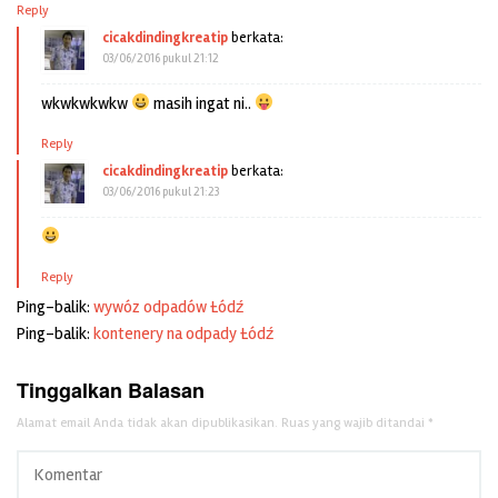
Reply
cicakdindingkreatip
berkata:
03/06/2016 pukul 21:12
wkwkwkwkw
masih ingat ni..
Reply
cicakdindingkreatip
berkata:
03/06/2016 pukul 21:23
Reply
Ping-balik:
wywóz odpadów Łódź
Ping-balik:
kontenery na odpady Łódź
Tinggalkan Balasan
Alamat email Anda tidak akan dipublikasikan.
Ruas yang wajib ditandai
*