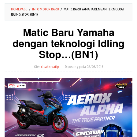
HOMEPAGE
/
INFO MOTOR BARU
/
MATIC BARU YAMAHA DENGAN TEKNOLOGI
IDLING STOP...(BN1)
Matic Baru Yamaha
dengan teknologi Idling
Stop…(BN1)
Oleh
cicakkreatip
Diposting pada
02/06/2016