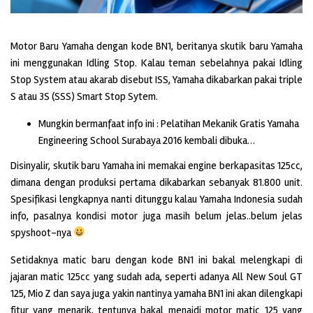
Motor Baru Yamaha dengan kode BN1, beritanya skutik baru Yamaha
ini menggunakan Idling Stop. Kalau teman sebelahnya pakai Idling
Stop System atau akarab disebut ISS, Yamaha dikabarkan pakai triple
S atau 3S (SSS) Smart Stop Sytem.
Mungkin bermanfaat info ini : Pelatihan Mekanik Gratis Yamaha
Engineering School Surabaya 2016 kembali dibuka…
Disinyalir, skutik baru Yamaha ini memakai engine berkapasitas 125cc,
dimana dengan produksi pertama dikabarkan sebanyak 81.800 unit.
Spesifikasi lengkapnya nanti ditunggu kalau Yamaha Indonesia sudah
info, pasalnya kondisi motor juga masih belum jelas..belum jelas
spyshoot-nya
Setidaknya matic baru dengan kode BN1 ini bakal melengkapi di
jajaran matic 125cc yang sudah ada, seperti adanya All New Soul GT
125, Mio Z dan saya juga yakin nantinya yamaha BN1 ini akan dilengkapi
fitur yang menarik, tentunya bakal menajdi motor matic 125 yang