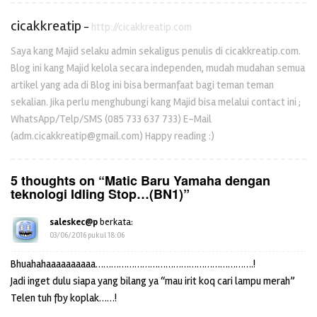
cicakkreatip
-
http://cicakkreatip.com
Saya kang Majid selaku admin sekaligus penulis di cicakkreatip.com.
Blog ini kang Majid kelola secara independen, mudah mudahan semua
artikel yang ada di Blog ini bisa bermanfaat bagi teman teman
sekalian. Jika perlu menghubungi kang Majid bisa melalui contact ini ;
WhatsApp/Telp/SMS (085 733 637 733) E-Mail
(adm.cicakkreatip@gmail.com) Happy reading :)
5 thoughts on “
Matic Baru Yamaha dengan
teknologi Idling Stop…(BN1)
”
saleskec@p
berkata:
03/06/2016 pukul 18:06
Bhuahahaaaaaaaaaa…………………………………………………….!
Jadi inget dulu siapa yang bilang ya “mau irit koq cari lampu merah”
Telen tuh fby koplak……!